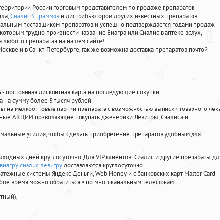
территории России торговым представителем по продаже препаратов
ила
,
Сиалис 5 граммов
и дистрибьютором других известных препаратов
циальным поставщиком препаратов и успешно подтверждается годами продаж
 которым трудно произнести название Виагра или Сиалис в аптеке вслух,
 любого препаратан на нашем сайте!
Москве и в Санкт-Петербурге, так же возможна доставка препаратов почтой
%
- постоянная дисконтная карта на последующие покупки
а на сумму более 5 тысяч рублей
 на мелкооптовые партии препарата с возможностью выписки товарного чек
личные АКЦИИ позволяющие покупать дженерики Левитры, Сиалиса и
мальные усилия, чтобы сделать приобретение препаратов удобным для
ыходных дней круглосуточно. Для VIP клиентов: Сиалис и другие препараты дл
 виагру сиалис левитру
доставляются круглосуточно
атежные системы Яндекс Деньги, Web Money и с банковских карт Master Card
юбое время можно обратиться
»
по многоканальным телефонам:
тный),