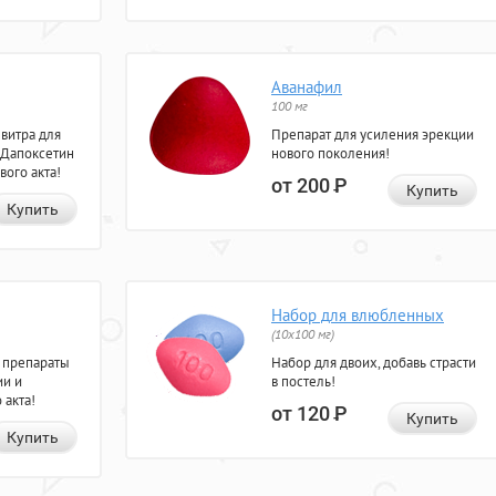
Аванафил
100 мг
евитра для
Препарат для усиления эрекции
 Дапоксетин
нового поколения!
вого акта!
от 200
Р
Купить
Купить
Набор для влюбленных
(10х100 мг)
 препараты
Набор для двоих, добавь страсти
ии и
в постель!
 акта!
от 120
Р
Купить
Купить