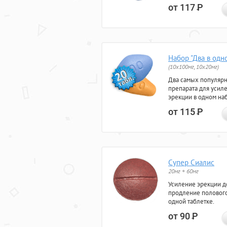
от 117
Р
Набор "Два в одн
(10x100мг, 10x20мг)
Два самых популяр
препарата для усил
эрекции в одном на
от 115
Р
Супер Сиалис
20мг + 60мг
Усиление эрекции до
продление полового
одной таблетке.
от 90
Р