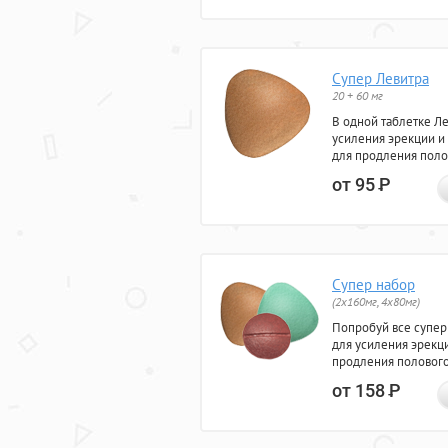
Супер Левитра
20 + 60 мг
В одной таблетке Л
усиления эрекции и
для продления поло
от 95
Р
Супер набор
(2х160мг, 4х80мг)
Попробуй все супер
для усиления эрекц
продления полового
от 158
Р