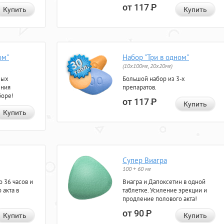
от 117
Р
Купить
Купить
ом"
Набор "Три в одном"
(10x100мг, 20x20мг)
ных
Большой набор из 3-х
ения
препаратов.
боре!
от 117
Р
Купить
Купить
Супер Виагра
100 + 60 мг
 36 часов и
Виагра и Дапоксетин в одной
 акта в
таблетке. Усиление эрекции и
продление полового акта!
от 90
Р
Купить
Купить