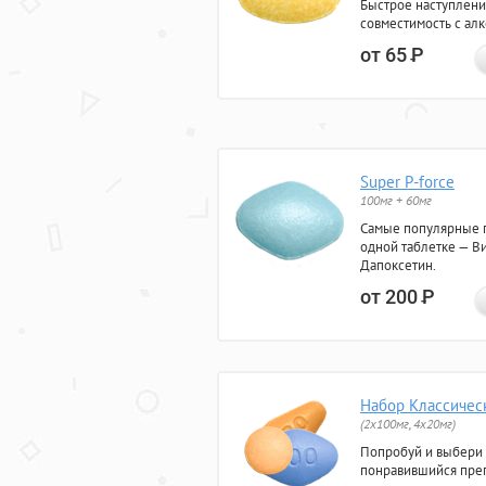
Быстрое наступлени
совместимость с ал
от 65
Р
Super P-force
100мг + 60мг
Самые популярные 
одной таблетке — Ви
Дапоксетин.
от 200
Р
Набор Классичес
(2x100мг, 4x20мг)
Попробуй и выбери
понравившийся преп