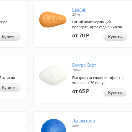
Сиалис
20 мг
мире
Самый долгоиграющий
препарат. Эффект до 36 часов.
от 70
Р
Купить
Купить
Виагра Софт
100мг
ть часов.
Быстрое наступление эффекта,
уже через 20 минут.
Купить
от 65
Р
Купить
Дапоксетин
60мг