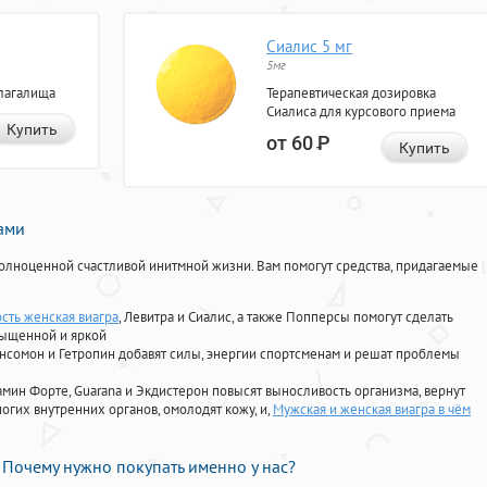
Сиалис 5 мг
5мг
лагалища
Терапевтическая дозировка
Сиалиса для курсового приема
Купить
от 60
Р
Купить
нами
олноценной счастливой инитмной жизни. Вам помогут средства, придагаемые
ость женская виагра
, Левитра и Сиалис, а также Попперсы помогут сделать
сыщенной и яркой
Ансомон и Гетропин добавят силы, энергии спортсменам и решат проблемы
ориамин Форте, Guarana и Экдистерон повысят выносливость организма, вернут
огих внутренних органов, омолодят кожу, и,
Мужская и женская виагра в чём
Почему нужно покупать именно у нас?