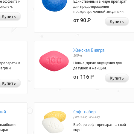
е эффекта и
Единственный в мире препарат
коголем.
для предотвращения
преждевременной эякуляции.
Купить
от 90
Р
Купить
Женская Виагра
100мг
препараты в
Новые, яркие ощущения для
агра и
девушек и женщин.
от 116
Р
Купить
Купить
кий
Софт набор
(3x100мг, 3x20мг)
 наиболее
Выбери софт-препарат на свой
арат.
вкус!