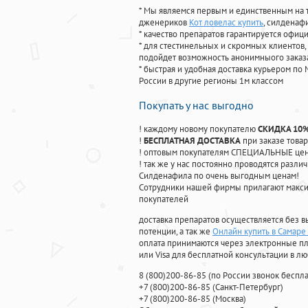
* Мы являемся первым и единственным на 
дженериков
Кот ловелас купить
, силденаф
* качество препаратов гарантируется офи
* для стестинельных и скромных клиентов,
подойдет возможность анонимныого заказа
* быстрая и удобная доставка курьером по 
России в другие регионы 1м классом
Покупать у нас выгодно
! каждому новому покупателю
СКИДКА 10
!
БЕСПЛАТНАЯ ДОСТАВКА
при заказе товар
! оптовым покупателям СПЕЦИАЛЬНЫЕ цены
! так же у нас постоянно проводятся раз
Силденафила по очень выгодным ценам!
Cотрудники нашей фирмы прилагают макси
покупателей
доставка препаратов осуществляется без в
потенции, а так же
Онлайн купить в Самаре
оплата принимаются через электронные пл
или Visa для бесплатной консультации в л
8
(800
)200-86-85
(
по России звонок беспла
+7
(800
)200-86-85
(
Санкт-Петербург)
+7
(800
)200-86-85
(
Москва)