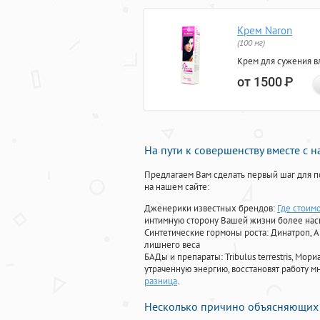
Крем Naron
(100 мг)
Крем для сужения в
от 1500
Р
На пути к совершенству вместе с 
Предлагаем Вам сделать первый шаг для п
на нашем сайте:
Дженерики известных брендов:
Где стоим
интимную сторону Вашей жизни более на
Синтетические гормоны роста
: Динатроп, 
лишнего веса
БАДы и препараты:
Tribulus terrestris, М
утраченную энергию, восстановят работу мн
разница
.
Несколько причино объясняющих 