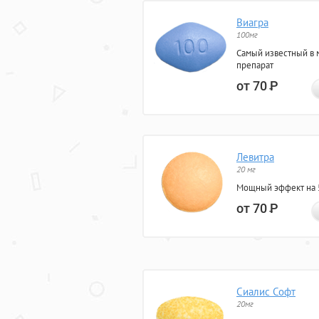
Виагра
100мг
Самый известный в 
препарат
от 70
Р
Левитра
20 мг
Мощный эффект на 5
от 70
Р
Сиалис Софт
20мг