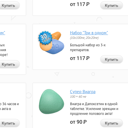
от 117
Р
Купить
Купить
ом"
Набор "Три в одном"
(10x100мг, 20x20мг)
ных
Большой набор из 3-х
ения
препаратов.
боре!
от 117
Р
Купить
Купить
Супер Виагра
100 + 60 мг
 36 часов и
Виагра и Дапоксетин в одной
 акта в
таблетке. Усиление эрекции и
продление полового акта!
от 90
Р
Купить
Купить