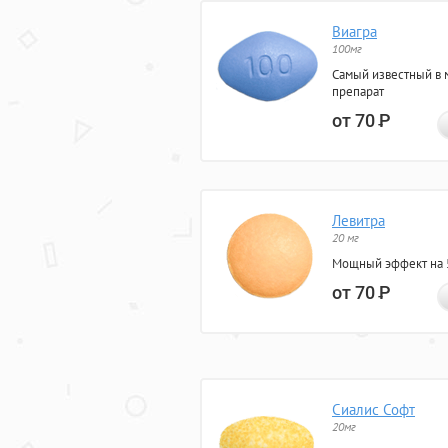
Виагра
100мг
Самый известный в 
препарат
от 70
Р
Левитра
20 мг
Мощный эффект на 5
от 70
Р
Сиалис Софт
20мг