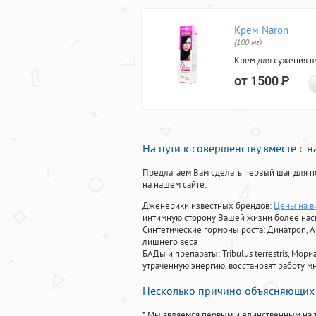
Крем Naron
(100 мг)
Крем для сужения в
от 1500
Р
На пути к совершенству вместе с 
Предлагаем Вам сделать первый шаг для п
на нашем сайте:
Дженерики известных брендов:
Цены на в
интимную сторону Вашей жизни более на
Синтетические гормоны роста
: Динатроп, 
лишнего веса
БАДы и препараты:
Tribulus terrestris, М
утраченную энергию, восстановят работу мн
Несколько причино объясняющих 
* Мы являемся первым и единственным на 