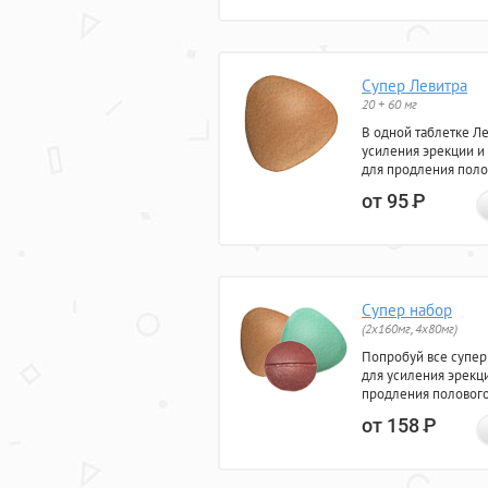
Супер Левитра
20 + 60 мг
В одной таблетке Л
усиления эрекции и
для продления поло
от 95
Р
Супер набор
(2х160мг, 4х80мг)
Попробуй все супер
для усиления эрекц
продления полового
от 158
Р