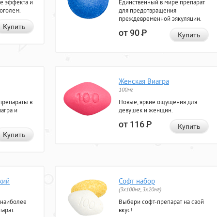
е эффекта и
Единственный в мире препарат
коголем.
для предотвращения
преждевременной эякуляции.
Купить
от 90
Р
Купить
Женская Виагра
100мг
препараты в
Новые, яркие ощущения для
агра и
девушек и женщин.
от 116
Р
Купить
Купить
кий
Софт набор
(3x100мг, 3x20мг)
 наиболее
Выбери софт-препарат на свой
арат.
вкус!