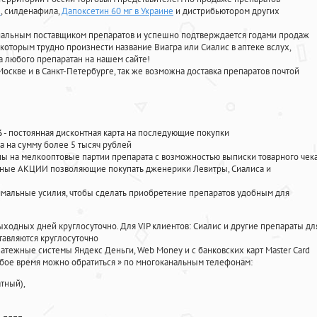
е
, силденафила
,
Дапоксетин 60 мг в Украине
и дистрибьютором других
циальным поставщиком препаратов и успешно подтверждается годами продаж
 которым трудно произнести название Виагра или Сиалис в аптеке вслух,
 любого препаратан на нашем сайте!
Москве и в Санкт-Петербурге, так же возможна доставка препаратов почтой
%
- постоянная дисконтная карта на последующие покупки
а на сумму более 5 тысяч рублей
 на мелкооптовые партии препарата с возможностью выписки товарного чек
личные АКЦИИ позволяющие покупать дженерики Левитры, Сиалиса и
мальные усилия, чтобы сделать приобретение препаратов удобным для
ыходных дней круглосуточно. Для VIP клиентов: Сиалис и другие препараты дл
тавляются круглосуточно
атежные системы Яндекс Деньги, Web Money и с банковских карт Master Card
юбое время можно обратиться
»
по многоканальным телефонам:
тный),