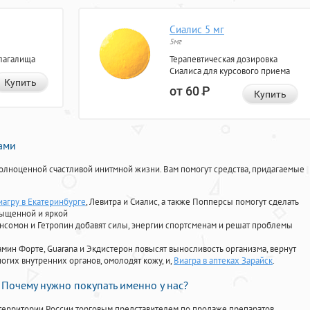
Сиалис 5 мг
5мг
лагалища
Терапевтическая дозировка
Сиалиса для курсового приема
Купить
от 60
Р
Купить
нами
олноценной счастливой инитмной жизни. Вам помогут средства, придагаемые
иагру в Екатеринбурге
, Левитра и Сиалис, а также Попперсы помогут сделать
сыщенной и яркой
Ансомон и Гетропин добавят силы, энергии спортсменам и решат проблемы
ориамин Форте, Guarana и Экдистерон повысят выносливость организма, вернут
огих внутренних органов, омолодят кожу, и,
Виагра в аптеках Зарайск
.
Почему нужно покупать именно у нас?
территории России торговым представителем по продаже препаратов