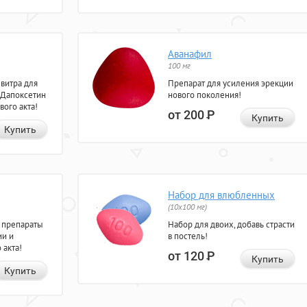
Аванафил
100 мг
евитра для
Препарат для усиления эрекции
 Дапоксетин
нового поколения!
вого акта!
от 200
Р
Купить
Купить
Набор для влюбленных
(10х100 мг)
 препараты
Набор для двоих, добавь страсти
ии и
в постель!
 акта!
от 120
Р
Купить
Купить