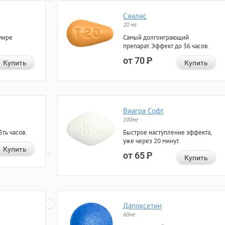
Сиалис
20 мг
мире
Самый долгоиграющий
препарат. Эффект до 36 часов.
от 70
Р
Купить
Купить
Виагра Софт
100мг
ть часов.
Быстрое наступление эффекта,
уже через 20 минут.
Купить
от 65
Р
Купить
Дапоксетин
60мг