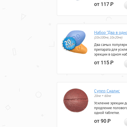
от 117
Р
Набор "Два в одн
(10x100мг, 10x20мг)
Два самых популяр
препарата для усил
эрекции в одном на
от 115
Р
Супер Сиалис
20мг + 60мг
Усиление эрекции до
продление полового
одной таблетке.
от 90
Р