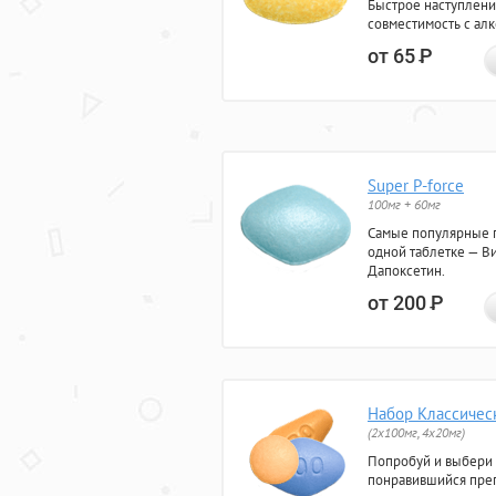
Быстрое наступлени
совместимость с ал
от 65
Р
Super P-force
100мг + 60мг
Самые популярные 
одной таблетке — Ви
Дапоксетин.
от 200
Р
Набор Классичес
(2x100мг, 4x20мг)
Попробуй и выбери
понравившийся преп