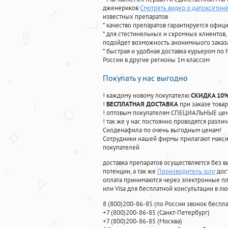
дженериков
Смотреть видео о дапоксетин
известных препаратов
* качество препаратов гарантируется офи
* для стестинельных и скромных клиентов,
подойдет возможность анонимныого заказа
* быстрая и удобная доставка курьером по 
России в другие регионы 1м классом
Покупать у нас выгодно
! каждому новому покупателю
СКИДКА 10
!
БЕСПЛАТНАЯ ДОСТАВКА
при заказе товар
! оптовым покупателям СПЕЦИАЛЬНЫЕ цены
! так же у нас постоянно проводятся раз
Силденафила по очень выгодным ценам!
Cотрудники нашей фирмы прилагают макси
покупателей
доставка препаратов осуществляется без в
потенции, а так же
Производитель sunr
дос
оплата принимаются через электронные пл
или Visa для бесплатной консультации в л
8
(800
)200-86-85
(
по России звонок беспла
+7
(800
)200-86-85
(
Санкт-Петербург)
+7
(800
)200-86-85
(
Москва)