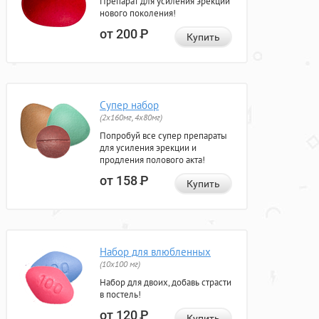
Препарат для усиления эрекции
нового поколения!
от 200
Р
Купить
Супер набор
(2х160мг, 4х80мг)
Попробуй все супер препараты
для усиления эрекции и
продления полового акта!
от 158
Р
Купить
Набор для влюбленных
(10х100 мг)
Набор для двоих, добавь страсти
в постель!
от 120
Р
Купить