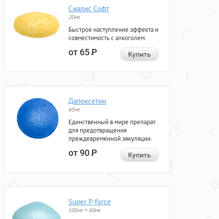
Сиалис Софт
20мг
Быстрое наступление эффекта и
совместимость с алкоголем.
от 65
Р
Купить
Дапоксетин
60мг
Единственный в мире препарат
для предотвращения
преждевременной эякуляции.
от 90
Р
Купить
Super P-force
100мг + 60мг