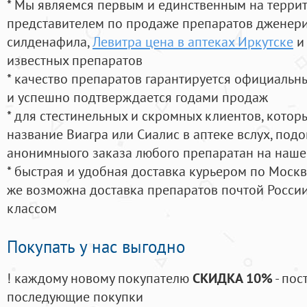
* Мы являемся первым и единственным на терри
представителем по продаже препаратов дженер
силденафила
,
Левитра цена в аптеках Иркутске
и
известных препаратов
* качество препаратов гарантируется официаль
и успешно подтверждается годами продаж
* для стестинельных и скромных клиентов, кото
название Виагра или Сиалис в аптеке вслух, под
анонимныого заказа любого препаратан на наше
* быстрая и удобная доставка курьером по Москве
же возможна доставка препаратов почтой России
классом
Покупать у нас выгодно
! каждому новому покупателю
СКИДКА 10%
- пос
последующие покупки