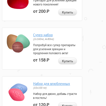
Препарат для усиления эрекции
нового поколения!
от 200
Р
Купить
Супер набор
(2х160мг, 4х80мг)
Попробуй все супер препараты
для усиления эрекции и
продления полового акта!
от 158
Р
Купить
Набор для влюбленных
(10х100 мг)
Набор для двоих, добавь страсти
в постель!
от 120
Р
Купить