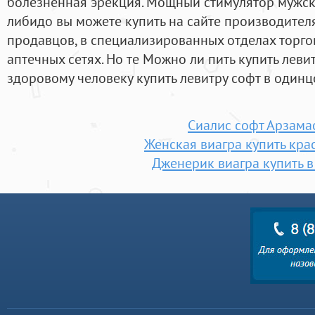
болезненная эрекция. Мощный стимулятор мужск
либидо вы можете купить на сайте производите
продавцов, в специализированных отделах торго
аптечных сетях. Но те Можно ли пить купить леви
здоровому человеку купить левитру софт в одинцо
Сиалис софт Арзама
Женская виагра купить кра
Дженерик виагра купить в