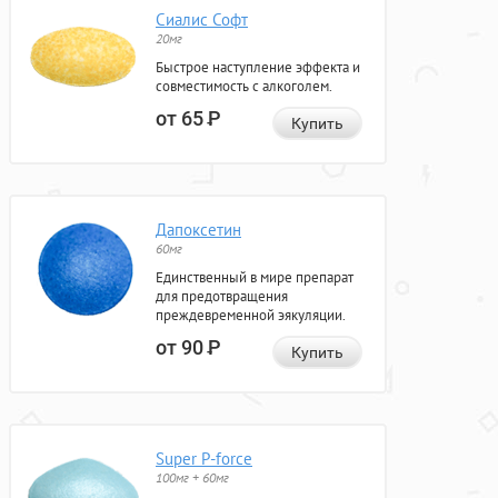
Сиалис Софт
20мг
Быстрое наступление эффекта и
совместимость с алкоголем.
от 65
Р
Купить
Дапоксетин
60мг
Единственный в мире препарат
для предотвращения
преждевременной эякуляции.
от 90
Р
Купить
Super P-force
100мг + 60мг