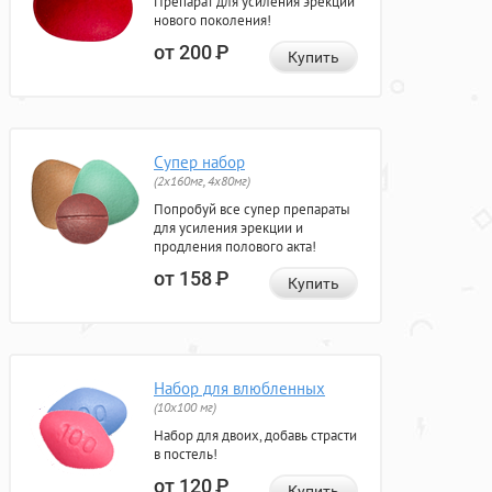
Препарат для усиления эрекции
нового поколения!
от 200
Р
Купить
Супер набор
(2х160мг, 4х80мг)
Попробуй все супер препараты
для усиления эрекции и
продления полового акта!
от 158
Р
Купить
Набор для влюбленных
(10х100 мг)
Набор для двоих, добавь страсти
в постель!
от 120
Р
Купить