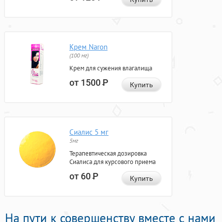
Крем Naron
(100 мг)
Крем для сужения влагалища
от 1500
Р
Купить
Сиалис 5 мг
5мг
Терапевтическая дозировка
Сиалиса для курсового приема
от 60
Р
Купить
На пути к совершенству вместе с нами