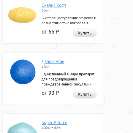
Сиалис Софт
20мг
Быстрое наступление эффекта и
совместимость с алкоголем.
от 65
Р
Купить
Дапоксетин
60мг
Единственный в мире препарат
для предотвращения
преждевременной эякуляции.
от 90
Р
Купить
Super P-force
100мг + 60мг