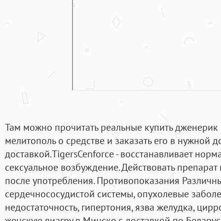
Там можно прочитать реальные купить дженерик 
мелитополь о средстве и заказать его в нужной д
доставкой.TigersCenforce - восстанавливает нор
сексуальное возбуждение. Действовать препарат 
после употребления. Противопоказания Различн
сердечнососудистой системы, опухолевые заболе
недостаточность, гипертония, язва желудка, цирр
женскую виагру в Минске с доставкой по Белару