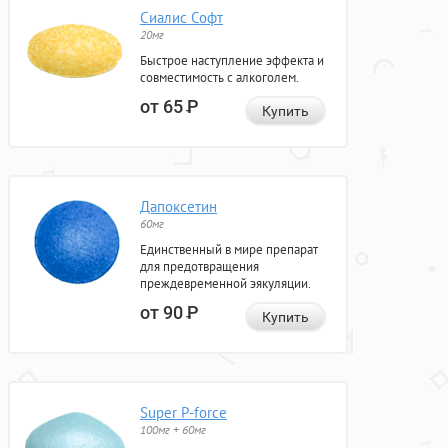
Сиалис Софт
20мг
Быстрое наступление эффекта и
совместимость с алкоголем.
от 65
Р
Купить
Дапоксетин
60мг
Единственный в мире препарат
для предотвращения
преждевременной эякуляции.
от 90
Р
Купить
Super P-force
100мг + 60мг