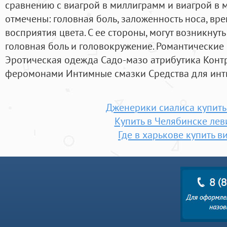
сравнению с виагрой в миллиграмм и виагрой в 
отмечены: головная боль, заложенность носа, в
восприятия цвета. С ее стороны, могут возникнут
головная боль и головокружение. Романтически
Эротическая одежда Садо-мазо атрибутика Кон
феромонами Интимные смазки Средства для инт
Дженерики сиалиса купить
Купить в Челябинске лев
Где в харькове купить в