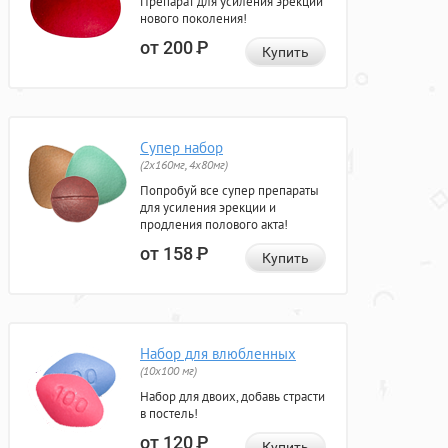
Препарат для усиления эрекции
нового поколения!
от 200
Р
Купить
Супер набор
(2х160мг, 4х80мг)
Попробуй все супер препараты
для усиления эрекции и
продления полового акта!
от 158
Р
Купить
Набор для влюбленных
(10х100 мг)
Набор для двоих, добавь страсти
в постель!
от 120
Р
Купить