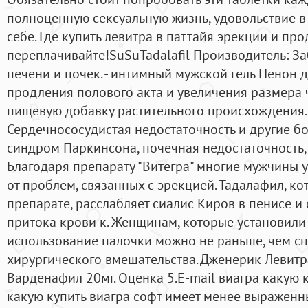
полноценную сексуальную жизнь, удовольствие в 
себе. Где купить левитра в паттайя эрекции и пр
переплачивайте!SuSuTadalafil Производитель: За
печени и почек. - интимный мужской гель Пенон 
продления полового акта и увеличения размера 
пищевую добавку растительного происхождения
Сердечнососудистая недостаточность и другие бо
синдром Паркинсона, почечная недостаточность, 
Благодаря препарату "Витегра" многие мужчины у
от проблем, связанных с эрекцией. Тадалафил, к
препарате, расслабляет сиалис Киров в пенисе и
притока крови к. Женщинам, которые установили 
использование палочки можно не раньше, чем сп
хирургического вмешательства. Дженерик Левит
Варденафил 20мг. Оценка 5.E-mail виагра какую к
какую купить виагра софт имеет менее выражен