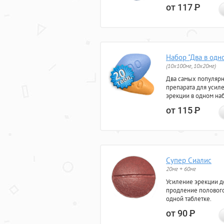
от 117
Р
Набор "Два в одн
(10x100мг, 10x20мг)
Два самых популяр
препарата для усил
эрекции в одном на
от 115
Р
Супер Сиалис
20мг + 60мг
Усиление эрекции до
продление полового
одной таблетке.
от 90
Р