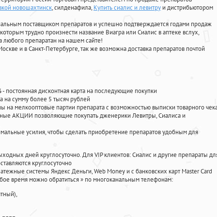
вкой новошахтинск
, силденафила
,
Купить сиалис и левитру
и дистрибьютором
циальным поставщиком препаратов и успешно подтверждается годами продаж
 которым трудно произнести название Виагра или Сиалис в аптеке вслух,
 любого препаратан на нашем сайте!
Москве и в Санкт-Петербурге, так же возможна доставка препаратов почтой
%
- постоянная дисконтная карта на последующие покупки
а на сумму более 5 тысяч рублей
 на мелкооптовые партии препарата с возможностью выписки товарного чек
личные АКЦИИ позволяющие покупать дженерики Левитры, Сиалиса и
мальные усилия, чтобы сделать приобретение препаратов удобным для
ыходных дней круглосуточно. Для VIP клиентов: Сиалис и другие препараты дл
ставляются круглосуточно
атежные системы Яндекс Деньги, Web Money и с банковских карт Master Card
юбое время можно обратиться
»
по многоканальным телефонам:
тный),