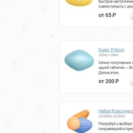
Быстрое наступлени
совместимость с ал
от 65
Р
Super P-force
100мг + 60мг
Самые популярные 
одной таблетке — Ви
Дапоксетин.
от 200
Р
Набор Классичес
(2x100мг, 4x20мг)
Попробуй и выбери
понравившийся преп