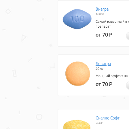
Виагра
100мг
Самый известный в 
препарат
от 70
Р
Левитра
20 мг
Мощный эффект на 5
от 70
Р
Сиалис Софт
20мг