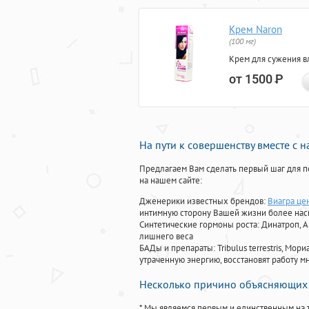
Крем Naron
(100 мг)
Крем для сужения в
от 1500
Р
На пути к совершенству вместе с 
Предлагаем Вам сделать первый шаг для п
на нашем сайте:
Дженерики известных брендов:
Виагра це
интимную сторону Вашей жизни более на
Синтетические гормоны роста
: Динатроп, 
лишнего веса
БАДы и препараты:
Tribulus terrestris, М
утраченную энергию, восстановят работу мн
Несколько причино объясняющих 
* Мы являемся первым и единственным на 