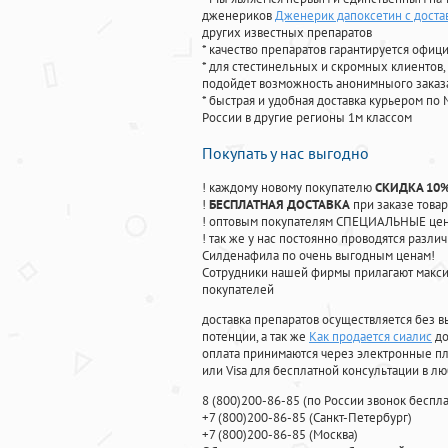
дженериков
Дженерик дапоксетин с доста
других известных препаратов
* качество препаратов гарантируется офи
* для стестинельных и скромных клиентов,
подойдет возможность анонимныого заказа
* быстрая и удобная доставка курьером по 
России в другие регионы 1м классом
Покупать у нас выгодно
! каждому новому покупателю
СКИДКА 10
!
БЕСПЛАТНАЯ ДОСТАВКА
при заказе товар
! оптовым покупателям СПЕЦИАЛЬНЫЕ цены
! так же у нас постоянно проводятся раз
Силденафила по очень выгодным ценам!
Cотрудники нашей фирмы прилагают макси
покупателей
доставка препаратов осуществляется без в
потенции, а так же
Как продается сиалис
до
оплата принимаются через электронные пл
или Visa для бесплатной консультации в л
8
(800
)200-86-85
(
по России звонок беспла
+7
(800
)200-86-85
(
Санкт-Петербург)
+7
(800
)200-86-85
(
Москва)