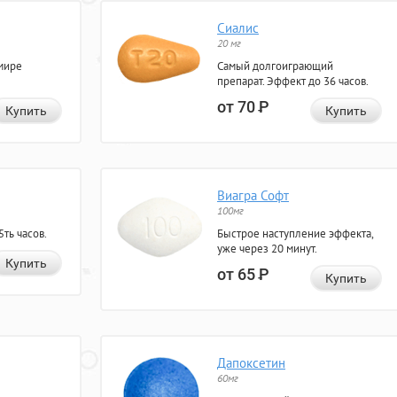
Сиалис
20 мг
мире
Самый долгоиграющий
препарат. Эффект до 36 часов.
от 70
Р
Купить
Купить
Виагра Софт
100мг
ть часов.
Быстрое наступление эффекта,
уже через 20 минут.
Купить
от 65
Р
Купить
Дапоксетин
60мг