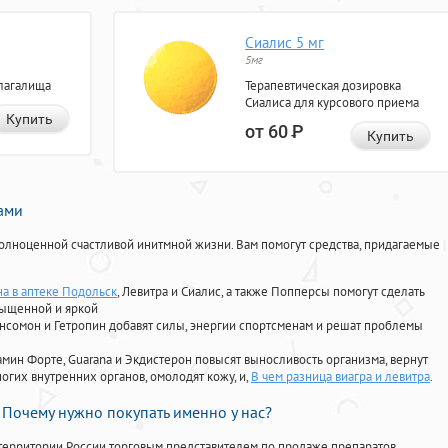
Сиалис 5 мг
5мг
лагалища
Терапевтическая дозировка
Сиалиса для курсового приема
Купить
от 60
Р
Купить
нами
олноценной счастливой инитмной жизни. Вам помогут средства, придагаемые
на в аптеке Подольск
, Левитра и Сиалис, а также Попперсы помогут сделать
сыщенной и яркой
Ансомон и Гетропин добавят силы, энергии спортсменам и решат проблемы
ориамин Форте, Guarana и Экдистерон повысят выносливость организма, вернут
огих внутренних органов, омолодят кожу, и,
В чем разница виагра и левитра
.
Почему нужно покупать именно у нас?
территории России торговым представителем по продаже препаратов