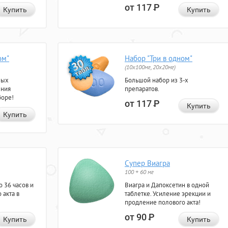
от 117
Р
Купить
Купить
ом"
Набор "Три в одном"
(10x100мг, 20x20мг)
ных
Большой набор из 3-х
ения
препаратов.
боре!
от 117
Р
Купить
Купить
Супер Виагра
100 + 60 мг
 36 часов и
Виагра и Дапоксетин в одной
 акта в
таблетке. Усиление эрекции и
продление полового акта!
от 90
Р
Купить
Купить