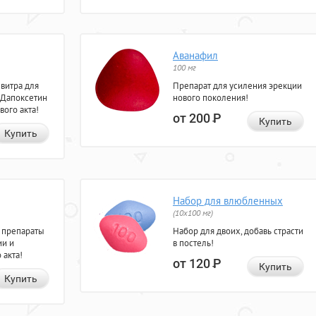
Аванафил
100 мг
евитра для
Препарат для усиления эрекции
 Дапоксетин
нового поколения!
вого акта!
от 200
Р
Купить
Купить
Набор для влюбленных
(10х100 мг)
 препараты
Набор для двоих, добавь страсти
ии и
в постель!
 акта!
от 120
Р
Купить
Купить