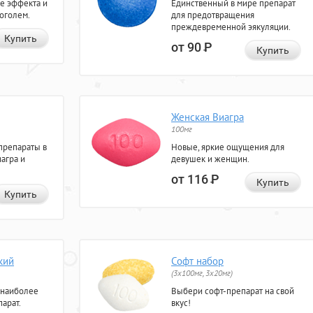
е эффекта и
Единственный в мире препарат
коголем.
для предотвращения
преждевременной эякуляции.
Купить
от 90
Р
Купить
Женская Виагра
100мг
препараты в
Новые, яркие ощущения для
агра и
девушек и женщин.
от 116
Р
Купить
Купить
кий
Софт набор
(3x100мг, 3x20мг)
 наиболее
Выбери софт-препарат на свой
арат.
вкус!