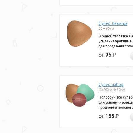
Супер Левитра
20 + 60 мг
В одной таблетке Л
усиления эрекции и
для продления поло
от 95
Р
Супер набор
(2х160мг, 4х80мг)
Попробуй все супер
для усиления эрекц
продления полового
от 158
Р