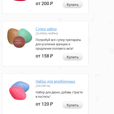
от 200
Р
Купить
Супер набор
(2х160мг, 4х80мг)
Попробуй все супер препараты
для усиления эрекции и
продления полового акта!
от 158
Р
Купить
Набор для влюбленных
(10х100 мг)
Набор для двоих, добавь страсти
в постель!
от 120
Р
Купить