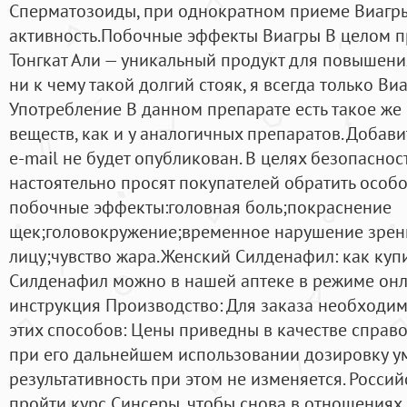
Сперматозоиды, при однократном приеме Виагры
активность.Побочные эффекты Виагры В целом п
Тонгкат Али — уникальный продукт для повышения
ни к чему такой долгий стояк, я всегда только Ви
Употребление В данном препарате есть такое же
веществ, как и у аналогичных препаратов. Добав
e-mail не будет опубликован. В целях безопаснос
настоятельно просят покупателей обратить особ
побочные эффекты:головная боль;покраснение
щек;головокружение;временное нарушение зрен
лицу;чувство жара.Женский Силденафил: как куп
Силденафил можно в нашей аптеке в режиме онла
инструкция Производство: Для заказа необходим
этих способов: Цены приведны в качестве спра
при его дальнейшем использовании дозировку у
результативность при этом не изменяется. Росси
пройти курс Синсеры, чтобы снова в отношениях 