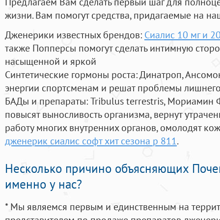
Предлагаем Вам сделать первый шаг для полноц
жизни. Вам помогут средства, придагаемые на на
Дженерики известных брендов:
Сиалис 10 мг и 2
также Попперсы помогут сделать интимную стор
насыщенной и яркой
Синтетические гормоны роста
: Динатроп, Ансомо
энергии спортсменам и решат проблемы лишнего
БАДы и препараты:
Tribulus terrestris, Мориамин
повысят выносливость организма, вернут утрачен
работу многих внутренних органов, омолодят кожу
дженерик сиалис софт хит сезона p 811
.
Несколько причино объясняющих Поче
именно у нас?
* Мы являемся первым и единственным на терри
представителем по продаже препаратов дженер