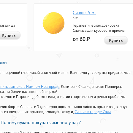
Сиалис 5 мг
5мг
лагалища
Терапевтическая дозировка
Сиалиса для курсового приема
Купить
от 60
Р
Купить
нами
олноценной счастливой инитмной жизни. Вам помогут средства, придагаемые
упить в аптеке в Нижнем Новгороде
, Левитра и Сиалис, а также Попперсы
 жизни более насыщенной и яркой
Ансомон и Гетропин добавят силы, энергии спортсменам и решат проблемы
ориамин Форте, Guarana и Экдистерон повысят выносливость организма, вернут
огих внутренних органов, омолодят кожу, и,
Сиалис в городе Сочи
.
Почему нужно покупать именно у нас?
территории России торговым представителем по продаже препаратов