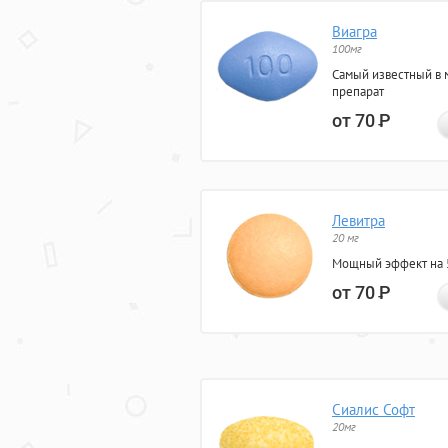
Виагра
100мг
Самый известный в 
препарат
от 70
Р
Левитра
20 мг
Мощный эффект на 5
от 70
Р
Сиалис Софт
20мг