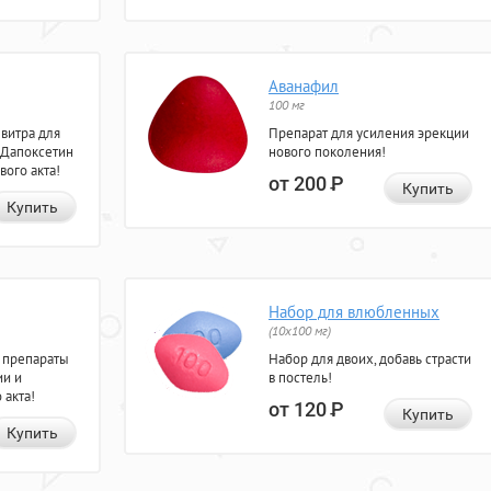
Аванафил
100 мг
евитра для
Препарат для усиления эрекции
 Дапоксетин
нового поколения!
вого акта!
от 200
Р
Купить
Купить
Набор для влюбленных
(10х100 мг)
 препараты
Набор для двоих, добавь страсти
ии и
в постель!
 акта!
от 120
Р
Купить
Купить