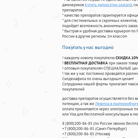
дженериков
Купить дапоксетин zealand
, с
препаратов
* качество препаратов гарантируется офи
* для стестинельных и скромных клиентов,
подойдет возможность анонимныого заказа
* быстрая и удобная доставка курьером по 
России в другие регионы 1м классом
Покупать у нас выгодно
! каждому новому покупателю
СКИДКА 10
!
БЕСПЛАТНАЯ ДОСТАВКА
при заказе товар
! оптовым покупателям СПЕЦИАЛЬНЫЕ цены
! так же у нас постоянно проводятся раз
Силденафила по очень выгодным ценам!
Cотрудники нашей фирмы прилагают макси
покупателей
доставка препаратов осуществляется без в
потенции, а так же
Левитра в екатеринбург
оплата принимаются через электронные пл
или Visa для бесплатной консультации в л
8
(800
)200-86-85
(
по России звонок беспла
+7
(800
)200-86-85
(
Санкт-Петербург)
+7
(800
)200-86-85
(
Москва)