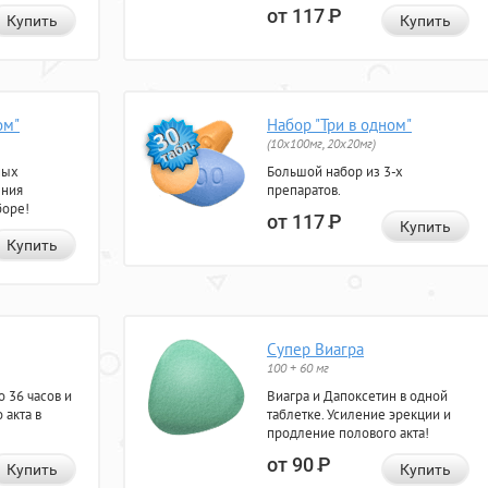
от 117
Р
Купить
Купить
ом"
Набор "Три в одном"
(10x100мг, 20x20мг)
ных
Большой набор из 3-х
ения
препаратов.
боре!
от 117
Р
Купить
Купить
Супер Виагра
100 + 60 мг
 36 часов и
Виагра и Дапоксетин в одной
 акта в
таблетке. Усиление эрекции и
продление полового акта!
от 90
Р
Купить
Купить