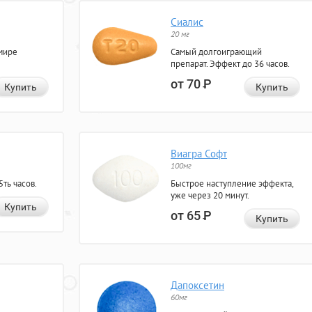
Сиалис
20 мг
мире
Самый долгоиграющий
препарат. Эффект до 36 часов.
от 70
Р
Купить
Купить
Виагра Софт
100мг
ть часов.
Быстрое наступление эффекта,
уже через 20 минут.
Купить
от 65
Р
Купить
Дапоксетин
60мг