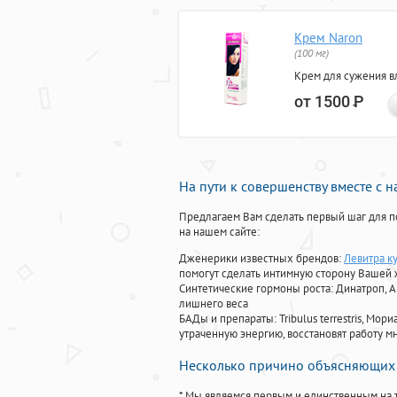
Крем Naron
(100 мг)
Крем для сужения в
от 1500
Р
На пути к совершенству вместе с 
Предлагаем Вам сделать первый шаг для п
на нашем сайте:
Дженерики известных брендов:
Левитра к
помогут сделать интимную сторону Вашей
Синтетические гормоны роста
: Динатроп, 
лишнего веса
БАДы и препараты:
Tribulus terrestris, М
утраченную энергию, восстановят работу мн
Несколько причино объясняющих 
* Мы являемся первым и единственным на 