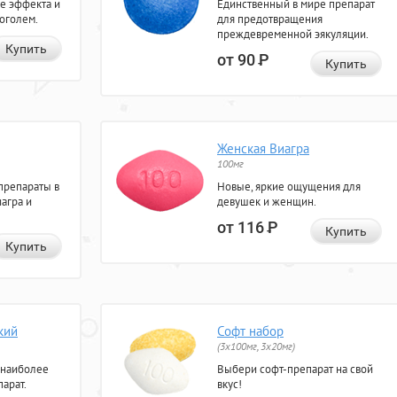
е эффекта и
Единственный в мире препарат
коголем.
для предотвращения
преждевременной эякуляции.
Купить
от 90
Р
Купить
Женская Виагра
100мг
препараты в
Новые, яркие ощущения для
агра и
девушек и женщин.
от 116
Р
Купить
Купить
кий
Софт набор
(3x100мг, 3x20мг)
 наиболее
Выбери софт-препарат на свой
арат.
вкус!