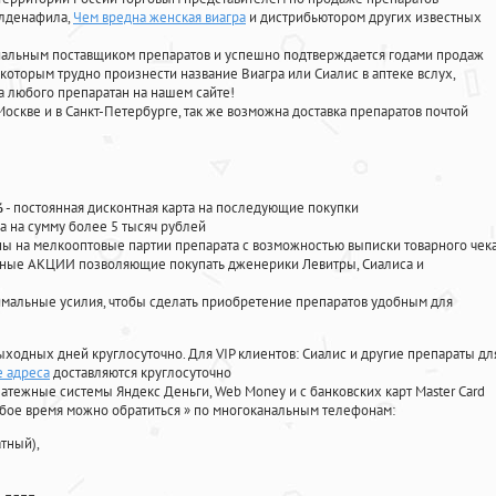
илденафила
,
Чем вредна женская виагра
и дистрибьютором других известных
циальным поставщиком препаратов и успешно подтверждается годами продаж
 которым трудно произнести название Виагра или Сиалис в аптеке вслух,
 любого препаратан на нашем сайте!
Москве и в Санкт-Петербурге, так же возможна доставка препаратов почтой
%
- постоянная дисконтная карта на последующие покупки
а на сумму более 5 тысяч рублей
 на мелкооптовые партии препарата с возможностью выписки товарного чек
личные АКЦИИ позволяющие покупать дженерики Левитры, Сиалиса и
мальные усилия, чтобы сделать приобретение препаратов удобным для
ыходных дней круглосуточно. Для VIP клиентов: Сиалис и другие препараты дл
е адреса
доставляются круглосуточно
атежные системы Яндекс Деньги, Web Money и с банковских карт Master Card
юбое время можно обратиться
»
по многоканальным телефонам:
тный),