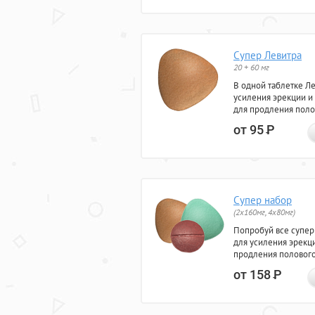
Супер Левитра
20 + 60 мг
В одной таблетке Л
усиления эрекции и
для продления поло
от 95
Р
Супер набор
(2х160мг, 4х80мг)
Попробуй все супер
для усиления эрекц
продления полового
от 158
Р