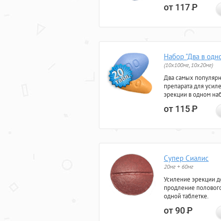
от 117
Р
Набор "Два в одн
(10x100мг, 10x20мг)
Два самых популяр
препарата для усил
эрекции в одном на
от 115
Р
Супер Сиалис
20мг + 60мг
Усиление эрекции до
продление полового
одной таблетке.
от 90
Р