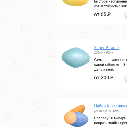
Быстрое наступлени
совместимость с ал
от 65
Р
Super P-force
100мг + 60мг
Самые популярные 
одной таблетке — Ви
Дапоксетин.
от 200
Р
Набор Классичес
(2x100мг, 4x20мг)
Попробуй и выбери
понравившийся преп