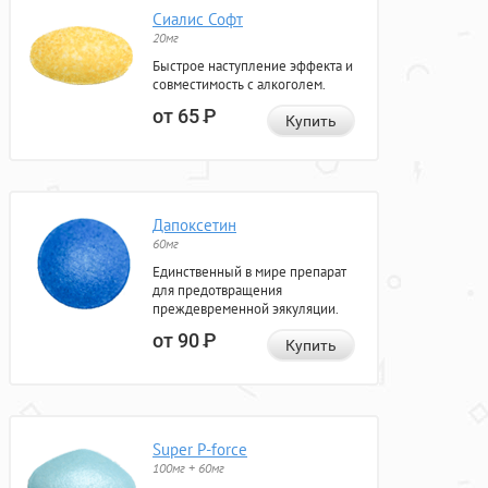
Сиалис Софт
20мг
Быстрое наступление эффекта и
совместимость с алкоголем.
от 65
Р
Купить
Дапоксетин
60мг
Единственный в мире препарат
для предотвращения
преждевременной эякуляции.
от 90
Р
Купить
Super P-force
100мг + 60мг