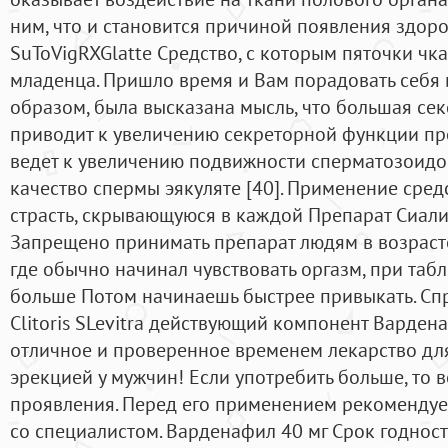
ним, что и становится причиной появления здоро
SuToVigRXGlatte Средство, с которым пяточки чка 
младенца. Пришло время и Вам порадовать себя
образом, была высказана мысль, что большая се
приводит к увеличению секреторной функции про
ведет к увеличению подвижности сперматозоидов
качество спермы эякуляте [40]. Применение сре
страсть, скрывающуюся в каждой Препарат Сиали
Запрещено принимать препарат людям в возрасте
где обычно начинал чувствовать оргазм, при табл
больше Потом начинаешь быстрее привыкать. С
Clitoris SLevitra действующий компонент Варденаф
отличное и проверенное временем лекарство дл
эрекцией у мужчин! Если употребить больше, то
проявления. Перед его применением рекомендуе
со специалистом. Варденафил 40 мг Срок годност