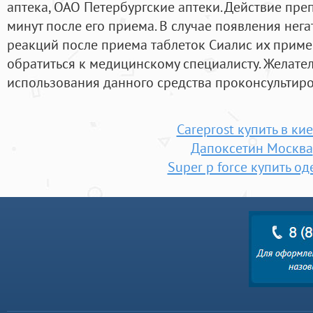
аптека, ОАО Петербургские аптеки. Действие пре
минут после его приема. В случае появления нег
реакций после приема таблеток Сиалис их приме
обратиться к медицинскому специалисту. Желате
использования данного средства проконсультиро
Careprost купить в ки
Дапоксетин Москва
Super p force купить од