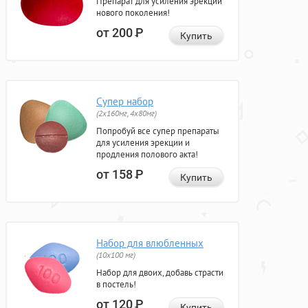
Препарат для усиления эрекции
нового поколения!
от 200
Р
Купить
Супер набор
(2х160мг, 4х80мг)
Попробуй все супер препараты
для усиления эрекции и
продления полового акта!
от 158
Р
Купить
Набор для влюбленных
(10х100 мг)
Набор для двоих, добавь страсти
в постель!
от 120
Р
Купить