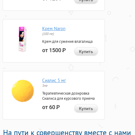
Крем Naron
(100 мг)
Крем для сужения влагалища
от 1500
Р
Купить
Сиалис 5 мг
5мг
Терапевтическая дозировка
Сиалиса для курсового приема
от 60
Р
Купить
На пути к совершенству вместе с нами