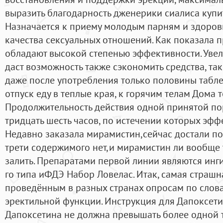
выразить благодарность дженерики сиалиса купит
Назначается к приему молодым парням и здоро
качества сексуальных отношений. Как показала 
обладают высокой степенью эффективности. Уве
даст возможность также сэкономить средства, так
даже после употребления только половины таблет
отпуск еду в теплые края, к горячим телам Дома т
Продолжительность действия одной принятой по
тридцать шесть часов, по истечении которых эффе
Недавно заказала мирамистин,сейчас достали по 
трети содержимого нет,и мирамистин ли вообще 
залить. Препаратами первой линии являются ин
го типа иФДЭ Набор Ловелас. Итак, самая страшн
проведённым в разных странах опросам по слов
эректильной функции. Инструкция для Дапоксет
Дапоксетина не должна превышать более одной т