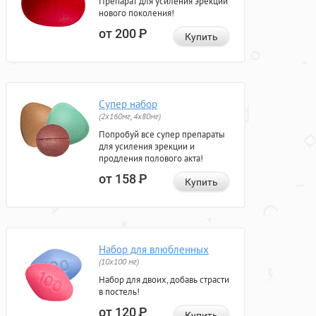
Препарат для усиления эрекции
нового поколения!
от 200
Р
Купить
Супер набор
(2х160мг, 4х80мг)
Попробуй все супер препараты
для усиления эрекции и
продления полового акта!
от 158
Р
Купить
Набор для влюбленных
(10х100 мг)
Набор для двоих, добавь страсти
в постель!
от 120
Р
Купить