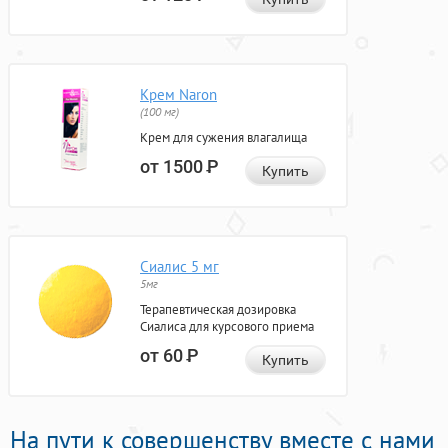
Крем Naron
(100 мг)
Крем для сужения влагалища
от 1500
Р
Купить
Сиалис 5 мг
5мг
Терапевтическая дозировка
Сиалиса для курсового приема
от 60
Р
Купить
На пути к совершенству вместе с нами