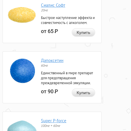
Сиалис Софт
20мг
Быстрое наступление эффекта и
совместимость с алкоголем.
от 65
Р
Купить
Дапоксетин
60мг
Единственный в мире препарат
для предотвращения
преждевременной эякуляции.
от 90
Р
Купить
Super P-force
100мг + 60мг