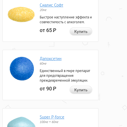
Сиалис Софт
20мг
Быстрое наступление эффекта и
совместимость с алкоголем.
от 65
Р
Купить
Дапоксетин
60мг
Единственный в мире препарат
для предотвращения
преждевременной эякуляции.
от 90
Р
Купить
Super P-force
100мг + 60мг