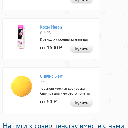
Крем Naron
(100 мг)
Крем для сужения влагалища
от 1500
Р
Купить
Сиалис 5 мг
5мг
Терапевтическая дозировка
Сиалиса для курсового приема
от 60
Р
Купить
На пути к совершенству вместе с нами