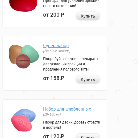
Препарат для усиления эрекции
нового поколения!
от 200
Р
Купить
Супер набор
(2х160мг, 4х80мг)
Попробуй все супер препараты
для усиления эрекции и
продления полового акта!
от 158
Р
Купить
Набор для влюбленных
(10х100 мг)
Набор для двоих, добавь страсти
в постель!
от 120
Р
Купить