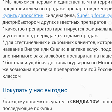
* Мы являемся первым и единственным на терри
представителем по продаже препаратов дженер
купить дапоксетин
, силденафила
,
Super p force к
дистрибьютором других известных препаратов
* качество препаратов гарантируется официаль
и успешно подтверждается годами продаж
* для стестинельных и скромных клиентов, кото
название Виагра или Сиалис в аптеке вслух, под
анонимныого заказа любого препаратан на наше
* быстрая и удобная доставка курьером по Москве
же возможна доставка препаратов почтой России
классом
Покупать у нас выгодно
! каждому новому покупателю
СКИДКА 10%
- пос
последующие покупки