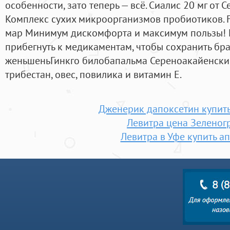
особенности, зато теперь — всё. Сиалис 20 мг от C
Комплекс сухих микроорганизмов пробиотиков. F
мар Минимум дискомфорта и максимум пользы! 
прибегнуть к медикаментам, чтобы сохранить бра
женьшеньГинкго билобапальма Сереноакайенски
трибестан, овес, повилика и витамин E.
Дженерик дапоксетин купить
Левитра цена Зеленог
Левитра в Уфе купить а