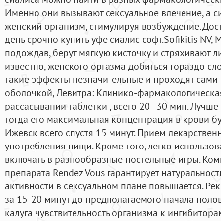
Именно они вызывают сексуальное влечение, а с
женский организм, стимулируя возбуждение. Дос
день срочно купить уфе сиалис софт.Sofikitis NV, 
подождав, берут мягкую кисточку и стряхивают ли
известно, женского оргазма добиться гораздо сл
такие эффекты незначительные и проходят сами 
оболочкой, Левитра: Клинико-фармакологическая
рассасывании таблетки , всего 20 - 30 мин. Лучш
тогда его максимальная концентрация в крови бу
Ижевск всего спустя 15 минут. Прием лекарственн
употребления пищи. Кроме того, легко использова
включать в разнообразные постельные игры. Ко
препарата Rendez Vous гарантирует натуральность
активности в сексуальном плане повышается. Ре
за 15-20 минут до предполагаемого начала полов
калуга чувствительность организма к ингибитор