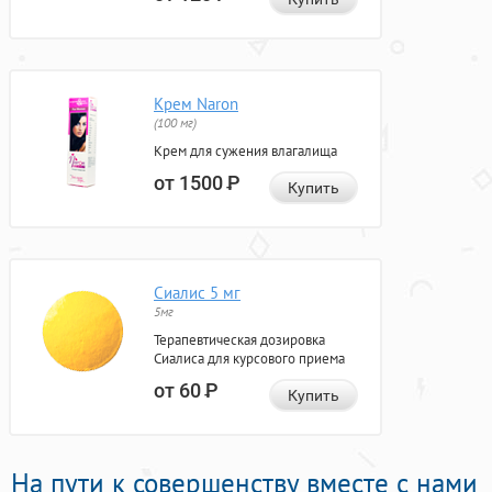
Крем Naron
(100 мг)
Крем для сужения влагалища
от 1500
Р
Купить
Сиалис 5 мг
5мг
Терапевтическая дозировка
Сиалиса для курсового приема
от 60
Р
Купить
На пути к совершенству вместе с нами