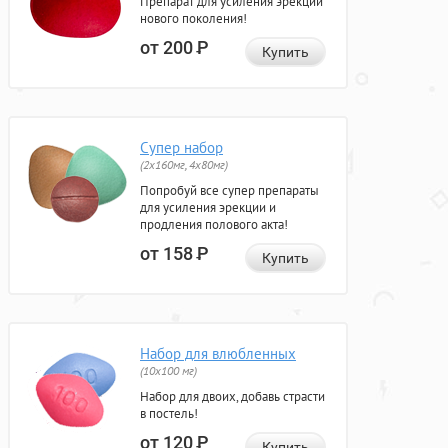
Препарат для усиления эрекции
нового поколения!
от 200
Р
Купить
Супер набор
(2х160мг, 4х80мг)
Попробуй все супер препараты
для усиления эрекции и
продления полового акта!
от 158
Р
Купить
Набор для влюбленных
(10х100 мг)
Набор для двоих, добавь страсти
в постель!
от 120
Р
Купить