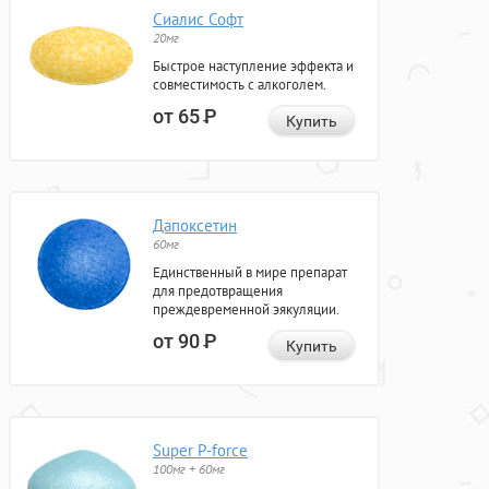
Сиалис Софт
20мг
Быстрое наступление эффекта и
совместимость с алкоголем.
от 65
Р
Купить
Дапоксетин
60мг
Единственный в мире препарат
для предотвращения
преждевременной эякуляции.
от 90
Р
Купить
Super P-force
100мг + 60мг