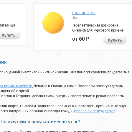
Сиалис 5 мг
5мг
лагалища
Терапевтическая дозировка
Сиалиса для курсового приема
Купить
от 60
Р
Купить
нами
олноценной счастливой инитмной жизни. Вам помогут средства, придагаемые
л купить в тамбове
, Левитра и Сиалис, а также Попперсы помогут сделать
сыщенной и яркой
Ансомон и Гетропин добавят силы, энергии спортсменам и решат проблемы
ориамин Форте, Guarana и Экдистерон повысят выносливость организма, вернут
огих внутренних органов, омолодят кожу, и,
Вредно ли возбуждаться
.
Почему нужно покупать именно у нас?
территории России торговым представителем по продаже препаратов