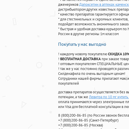
дженериков
Дапоксетин в аптеках каменск
дистрибьютором других известных препар
* качество препаратов гарантируется офи
* для стестинельных и скромных клиентов,
подойдет возможность анонимныого заказа
* быстрая и удобная доставка курьером по 
России в другие регионы 1м классом
Покупать у нас выгодно
! каждому новому покупателю
СКИДКА 10
!
БЕСПЛАТНАЯ ДОСТАВКА
при заказе товар
! оптовым покупателям СПЕЦИАЛЬНЫЕ цены
! так же у нас постоянно проводятся раз
Силденафила по очень выгодным ценам!
Cотрудники нашей фирмы прилагают макси
покупателей
доставка препаратов осуществляется без в
потенции, а так же
Левитра по 10 мг купить
оплата принимаются через электронные пл
или Visa для бесплатной консультации в л
8
(800
)200-86-85
(
по России звонок беспла
+7
(800
)200-86-85
(
Санкт-Петербург)
+7
(800
)200-86-85
(
Москва)