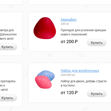
Аванафил
100 мг
евитра для
Препарат для усиления эрекции
 Дапоксетин
нового поколения!
вого акта!
от 200
Р
Купить
Купить
Набор для влюбленных
(10х100 мг)
 препараты
Набор для двоих, добавь страсти
ии и
в постель!
 акта!
от 120
Р
Купить
Купить