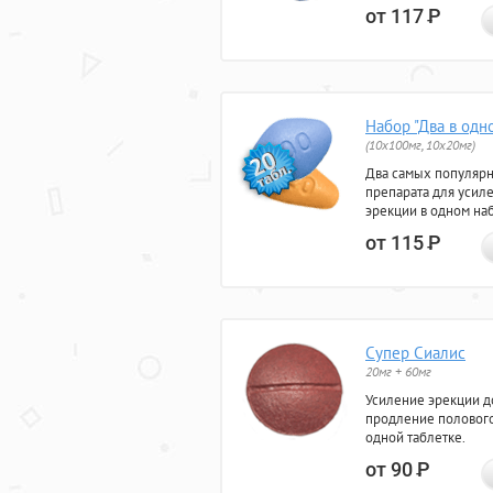
от 117
Р
Набор "Два в одн
(10x100мг, 10x20мг)
Два самых популяр
препарата для усил
эрекции в одном на
от 115
Р
Супер Сиалис
20мг + 60мг
Усиление эрекции до
продление полового
одной таблетке.
от 90
Р