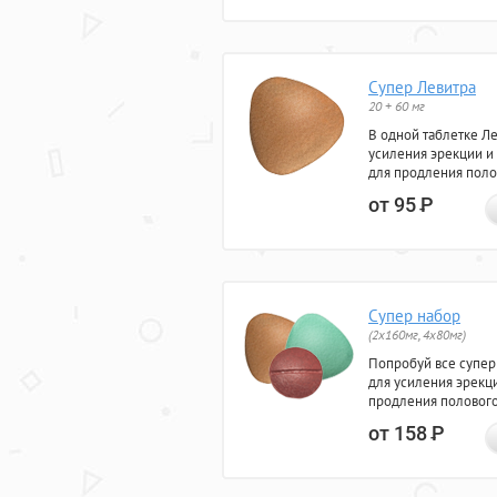
Супер Левитра
20 + 60 мг
В одной таблетке Л
усиления эрекции и
для продления поло
от 95
Р
Супер набор
(2х160мг, 4х80мг)
Попробуй все супер
для усиления эрекц
продления полового
от 158
Р