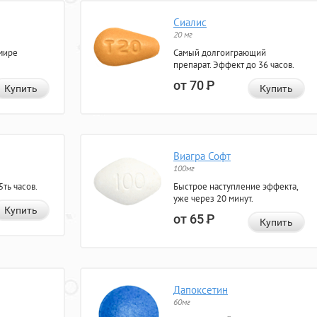
Сиалис
20 мг
мире
Самый долгоиграющий
препарат. Эффект до 36 часов.
от 70
Р
Купить
Купить
Виагра Софт
100мг
ть часов.
Быстрое наступление эффекта,
уже через 20 минут.
Купить
от 65
Р
Купить
Дапоксетин
60мг