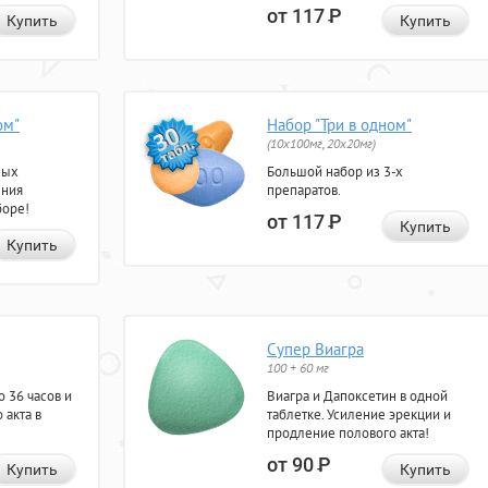
от 117
Р
Купить
Купить
ом"
Набор "Три в одном"
(10x100мг, 20x20мг)
ных
Большой набор из 3-х
ения
препаратов.
боре!
от 117
Р
Купить
Купить
Супер Виагра
100 + 60 мг
 36 часов и
Виагра и Дапоксетин в одной
 акта в
таблетке. Усиление эрекции и
продление полового акта!
от 90
Р
Купить
Купить