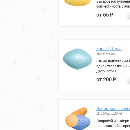
Быстрое наступлени
совместимость с ал
от 65
Р
Super P-force
100мг + 60мг
Самые популярные 
одной таблетке — Ви
Дапоксетин.
от 200
Р
Набор Классичес
(2x100мг, 4x20мг)
Попробуй и выбери
понравившийся преп