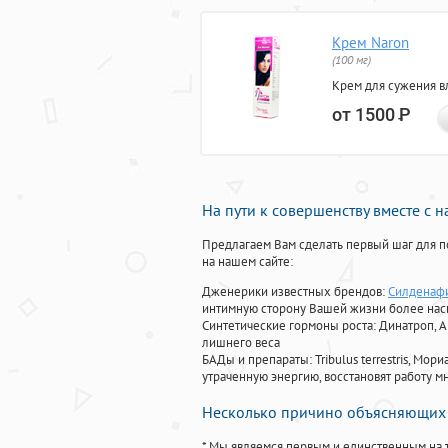
Крем Naron
(100 мг)
Крем для сужения в
от 1500
Р
На пути к совершенству вместе с 
Предлагаем Вам сделать первый шаг для п
на нашем сайте:
Дженерики известных брендов:
Силденафи
интимную сторону Вашей жизни более на
Синтетические гормоны роста
: Динатроп, 
лишнего веса
БАДы и препараты:
Tribulus terrestris, М
утраченную энергию, восстановят работу мн
Несколько причино объясняющих 
* Мы являемся первым и единственным на 