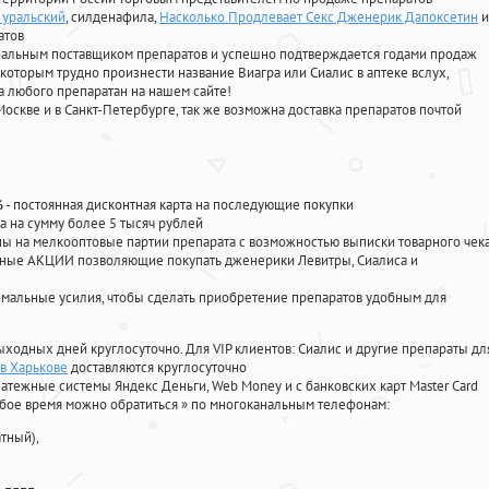
 уральский
, силденафила
,
Насколько Продлевает Секс Дженерик Дапоксетин
и
атов
циальным поставщиком препаратов и успешно подтверждается годами продаж
 которым трудно произнести название Виагра или Сиалис в аптеке вслух,
 любого препаратан на нашем сайте!
Москве и в Санкт-Петербурге, так же возможна доставка препаратов почтой
%
- постоянная дисконтная карта на последующие покупки
а на сумму более 5 тысяч рублей
 на мелкооптовые партии препарата с возможностью выписки товарного чек
личные АКЦИИ позволяющие покупать дженерики Левитры, Сиалиса и
мальные усилия, чтобы сделать приобретение препаратов удобным для
ыходных дней круглосуточно. Для VIP клиентов: Сиалис и другие препараты дл
 в Харькове
доставляются круглосуточно
атежные системы Яндекс Деньги, Web Money и с банковских карт Master Card
юбое время можно обратиться
»
по многоканальным телефонам:
тный),