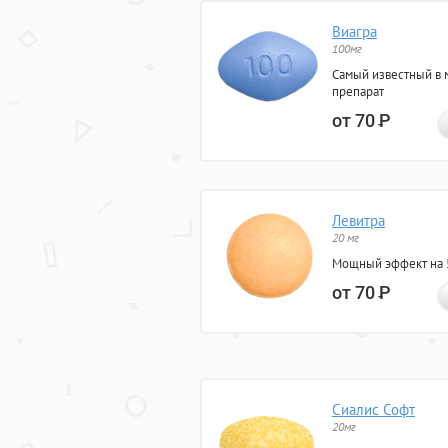
Виагра
100мг
Самый известный в 
препарат
от 70
Р
Левитра
20 мг
Мощный эффект на 5
от 70
Р
Сиалис Софт
20мг