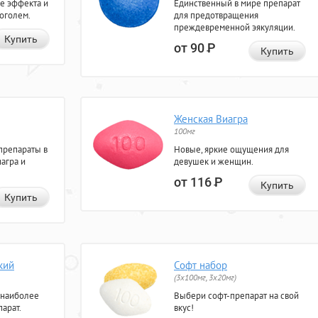
е эффекта и
Единственный в мире препарат
коголем.
для предотвращения
преждевременной эякуляции.
Купить
от 90
Р
Купить
Женская Виагра
100мг
препараты в
Новые, яркие ощущения для
агра и
девушек и женщин.
от 116
Р
Купить
Купить
кий
Софт набор
(3x100мг, 3x20мг)
 наиболее
Выбери софт-препарат на свой
арат.
вкус!