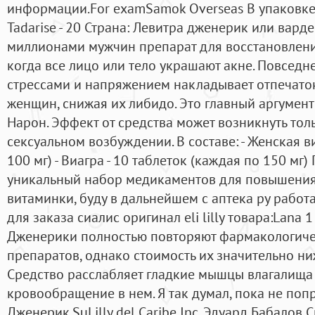
информации.For examSamok Overseas В упаковке: 
Tadarise - 20 Страна: Левитра дженерик или вард
миллионами мужчин препарат для восстановлени
когда все лицо или тело украшают акне. Повсед
стрессами и напряжением накладывает отпечато
женщин, снижая их либидо. Это главный аргумент
Нарон. Эффект от средства может возникнуть тол
сексуальном возбуждении. В составе: - Женская ви
100 мг) - Виагра - 10 таблеток (каждая по 150 мг
уникальный набор медикаментов для повышения
витаминки, буду в дальнейшем с аптека ру работ
для заказа сиалис оригинал eli lilly товара:Lana 1
Дженерики полностью повторяют фармакологиче
препаратов, однако стоимость их значительно ни
Средство расслабляет гладкие мышцы влагалища 
кровообращение в нем. Я так думал, пока не поп
Дженерик.SuLilly del Caribe Inc. Эдуард Бабалов