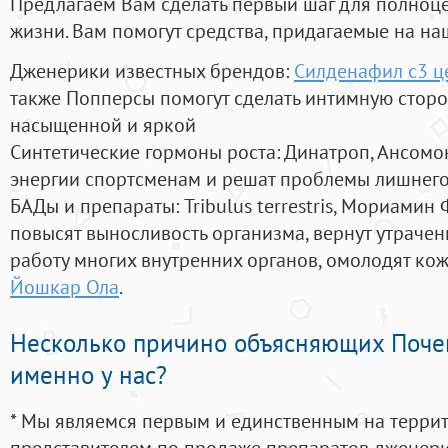
Предлагаем Вам сделать первый шаг для полноц
жизни. Вам помогут средства, придагаемые на на
Дженерики известных брендов:
Силденафил с3 ц
также Попперсы помогут сделать интимную стор
насыщенной и яркой
Синтетические гормоны роста
: Динатроп, Ансомо
энергии спортсменам и решат проблемы лишнего
БАДы и препараты:
Tribulus terrestris, Мориамин
повысят выносливость организма, вернут утрачен
работу многих внутренних органов, омолодят кожу
Йошкар Ола
.
Несколько причино объясняющих Поче
именно у нас?
* Мы являемся первым и единственным на терри
представителем по продаже препаратов дженер