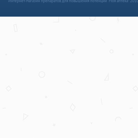
Интернет-магазин препаратов для повышения потенции “Моя аптека” 201