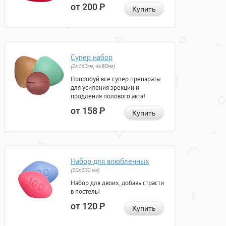
от 200
Р
Купить
Супер набор
(2х160мг, 4х80мг)
Попробуй все супер препараты
для усиления эрекции и
продления полового акта!
от 158
Р
Купить
Набор для влюбленных
(10х100 мг)
Набор для двоих, добавь страсти
в постель!
от 120
Р
Купить