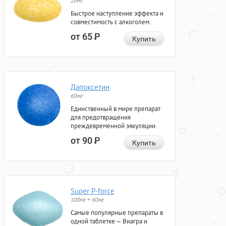
20мг
Быстрое наступление эффекта и
совместимость с алкоголем.
от 65
Р
Купить
Дапоксетин
60мг
Единственный в мире препарат
для предотвращения
преждевременной эякуляции.
от 90
Р
Купить
Super P-force
100мг + 60мг
Самые популярные препараты в
одной таблетке — Виагра и