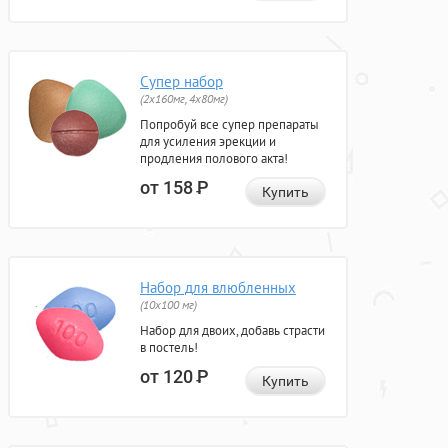
Супер набор
(2х160мг, 4х80мг)
Попробуй все супер препараты
для усиления эрекции и
продления полового акта!
от 158
Р
Купить
Набор для влюбленных
(10х100 мг)
Набор для двоих, добавь страсти
в постель!
от 120
Р
Купить