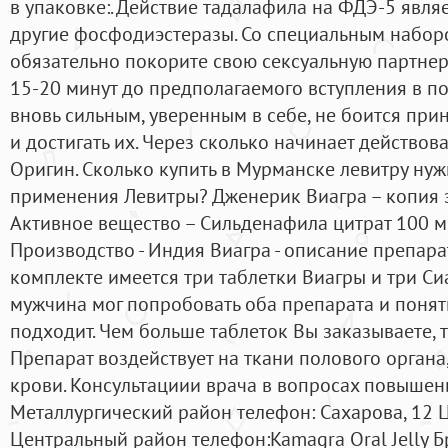
в упаковке:. Действие тадалафила на ФДЭ-5 явля
другие фосфодиэстеразы. Со специальным набор
обязательно покорите свою сексуальную партнер
15-20 минут до предполагаемого вступления в по
вновь сильным, уверенным в себе, не боится при
и достигать их. Через сколько начинает действо
Оригин. Сколько купить в Мурманске левитру ну
применения Левитры? Дженерик Виагра – копия 
Активное вещество – Сильденафила цитрат 100 мг (
Производство - Индия Виагра - описание препара
комплекте имеется три таблетки Виагры и три Сиа
мужчина мог попробовать оба препарата и понять
подходит. Чем больше таблеток Вы заказываете, 
Препарат воздействует на ткани полового органа
крови. Консультациии врача в вопросах повышени
Металлургический район телефон: Сахарова, 12 
Центральный район телефон:Kamagra Oral Jelly Б