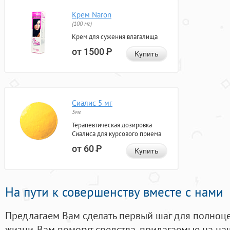
Крем Naron
(100 мг)
Крем для сужения влагалища
от 1500
Р
Купить
Сиалис 5 мг
5мг
Терапевтическая дозировка
Сиалиса для курсового приема
от 60
Р
Купить
На пути к совершенству вместе с нами
Предлагаем Вам сделать первый шаг для полноц
жизни. Вам помогут средства, придагаемые на на