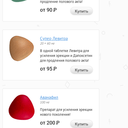
продление полового акта!
от 90
Р
Купить
Супер Левитра
20 + 60 мг
В одной таблетке Левитра для
усиления эрекции и Дапоксетин
для продления полового акта!
от 95
Р
Купить
Аванафил
100 мг
Препарат для усиления эрекции
нового поколения!
от 200
Р
Купить