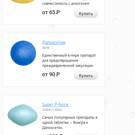
совместимость с алкоголем.
от 65
Р
Купить
Дапоксетин
60мг
Единственный в мире препарат
для предотвращения
преждевременной эякуляции.
от 90
Р
Купить
Super P-force
100мг + 60мг
Самые популярные препараты в
одной таблетке — Виагра и
Дапоксетин.