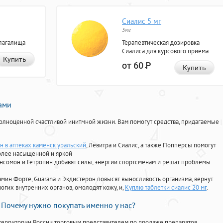
Сиалис 5 мг
5мг
лагалища
Терапевтическая дозировка
Сиалиса для курсового приема
Купить
от 60
Р
Купить
нами
олноценной счастливой инитмной жизни. Вам помогут средства, придагаемые
н в аптеках каменск уральский
, Левитра и Сиалис, а также Попперсы помогут
олее насыщенной и яркой
Ансомон и Гетропин добавят силы, энергии спортсменам и решат проблемы
ориамин Форте, Guarana и Экдистерон повысят выносливость организма, вернут
огих внутренних органов, омолодят кожу, и,
Куплю таблетки сиалис 20 мг
.
Почему нужно покупать именно у нас?
территории России торговым представителем по продаже препаратов