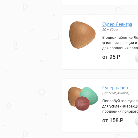
Супер Левитра
20 + 60 мг
В одной таблетке Л
усиления эрекции и
для продления поло
от 95
Р
Супер набор
(2х160мг, 4х80мг)
Попробуй все супер
для усиления эрекц
продления полового
от 158
Р