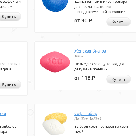
е эффекта и
Единственный в мире препарат
коголем.
для предотвращения
преждевременной эякуляции.
Купить
от 90
Р
Купить
Женская Виагра
100мг
препараты в
Новые, яркие ощущения для
агра и
девушек и женщин.
от 116
Р
Купить
Купить
кий
Софт набор
(3x100мг, 3x20мг)
 наиболее
Выбери софт-препарат на свой
арат.
вкус!