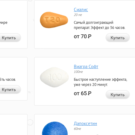
Сиалис
20 мг
мире
Самый долгоиграющий
препарат. Эффект до 36 часов.
от 70
Р
Купить
Купить
Виагра Софт
100мг
ть часов.
Быстрое наступление эффекта,
уже через 20 минут.
Купить
от 65
Р
Купить
Дапоксетин
60мг