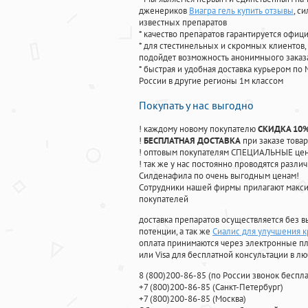
дженериков
Виагра гель купить отзывы
, с
известных препаратов
* качество препаратов гарантируется офи
* для стестинельных и скромных клиентов,
подойдет возможность анонимныого заказа
* быстрая и удобная доставка курьером по 
России в другие регионы 1м классом
Покупать у нас выгодно
! каждому новому покупателю
СКИДКА 10
!
БЕСПЛАТНАЯ ДОСТАВКА
при заказе товар
! оптовым покупателям СПЕЦИАЛЬНЫЕ цены
! так же у нас постоянно проводятся раз
Силденафила по очень выгодным ценам!
Cотрудники нашей фирмы прилагают макси
покупателей
доставка препаратов осуществляется без в
потенции, а так же
Сиалис для улучшения к
оплата принимаются через электронные пл
или Visa для бесплатной консультации в л
8
(800
)200-86-85
(
по России звонок беспла
+7
(800
)200-86-85
(
Санкт-Петербург)
+7
(800
)200-86-85
(
Москва)