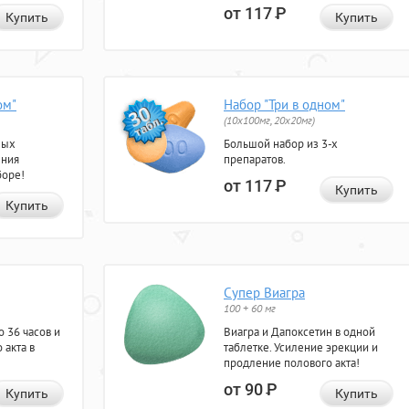
от 117
Р
Купить
Купить
ом"
Набор "Три в одном"
(10x100мг, 20x20мг)
ных
Большой набор из 3-х
ения
препаратов.
боре!
от 117
Р
Купить
Купить
Супер Виагра
100 + 60 мг
 36 часов и
Виагра и Дапоксетин в одной
 акта в
таблетке. Усиление эрекции и
продление полового акта!
от 90
Р
Купить
Купить