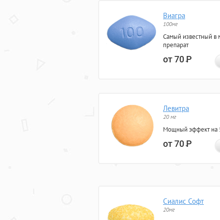
Виагра
100мг
Самый известный в 
препарат
от 70
Р
Левитра
20 мг
Мощный эффект на 5
от 70
Р
Сиалис Софт
20мг