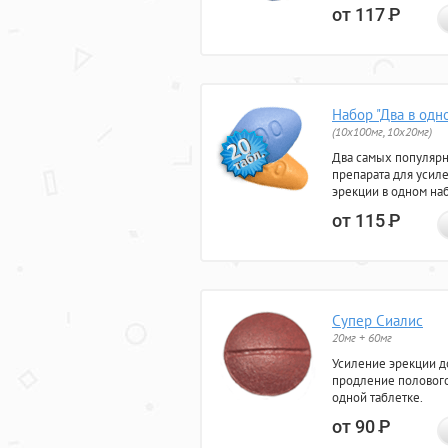
от 117
Р
Набор "Два в одн
(10x100мг, 10x20мг)
Два самых популяр
препарата для усил
эрекции в одном на
от 115
Р
Супер Сиалис
20мг + 60мг
Усиление эрекции до
продление полового
одной таблетке.
от 90
Р