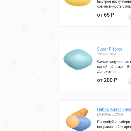
Быстрое наступлени
совместимость с ал
от 65
Р
Super P-force
100мг + 60мг
Самые популярные 
одной таблетке — Ви
Дапоксетин.
от 200
Р
Набор Классичес
(2x100мг, 4x20мг)
Попробуй и выбери
понравившийся преп