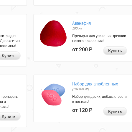
Аванафил
100 мг
евитра для
Препарат для усиления эрекции
 Дапоксетин
нового поколения!
вого акта!
от 200
Р
Купить
Купить
Набор для влюбленных
(10х100 мг)
 препараты
Набор для двоих, добавь страсти
ии и
в постель!
 акта!
от 120
Р
Купить
Купить