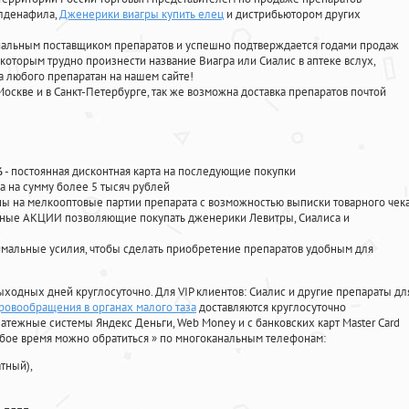
илденафила
,
Дженерики виагры купить елец
и дистрибьютором других
циальным поставщиком препаратов и успешно подтверждается годами продаж
 которым трудно произнести название Виагра или Сиалис в аптеке вслух,
 любого препаратан на нашем сайте!
Москве и в Санкт-Петербурге, так же возможна доставка препаратов почтой
%
- постоянная дисконтная карта на последующие покупки
а на сумму более 5 тысяч рублей
 на мелкооптовые партии препарата с возможностью выписки товарного чек
личные АКЦИИ позволяющие покупать дженерики Левитры, Сиалиса и
мальные усилия, чтобы сделать приобретение препаратов удобным для
ыходных дней круглосуточно. Для VIP клиентов: Сиалис и другие препараты дл
ровообращения в органах малого таза
доставляются круглосуточно
атежные системы Яндекс Деньги, Web Money и с банковских карт Master Card
юбое время можно обратиться
»
по многоканальным телефонам:
тный),