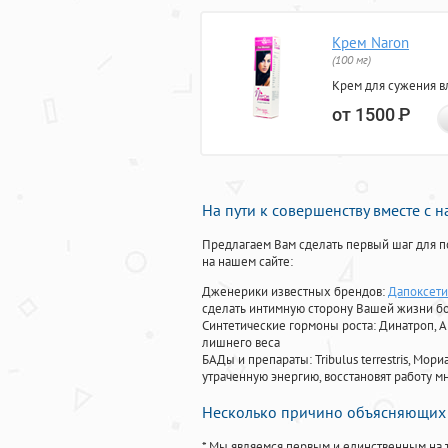
Крем Naron
(100 мг)
Крем для сужения в
от 1500
Р
На пути к совершенству вместе с 
Предлагаем Вам сделать первый шаг для п
на нашем сайте:
Дженерики известных брендов:
Дапоксети
сделать интимную сторону Вашей жизни б
Синтетические гормоны роста
: Динатроп, 
лишнего веса
БАДы и препараты:
Tribulus terrestris, М
утраченную энергию, восстановят работу мн
Несколько причино объясняющих 
* Мы являемся первым и единственным на 