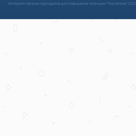
Интернет-магазин препаратов для повышения потенции “Моя аптека” 201