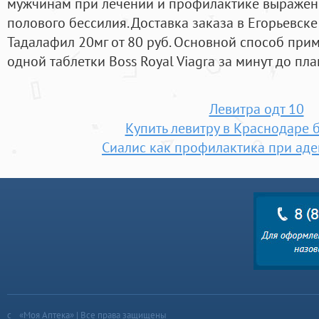
мужчинам при лечении и профилактике выражен
полового бессилия. Доставка заказа в Егорьевске
Тадалафил 20мг от 80 руб. Основной способ при
одной таблетки Boss Royal Viagra за минут до пл
Левитра одт 10
Купить левитру в Краснодаре 
Сиалис как профилактика при ад
«Моя Аптека» | Все права защищены