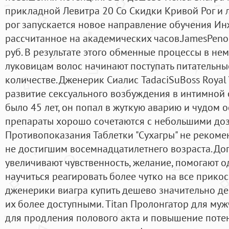
прикладной Левитра 20 Со Скидки Кривой Рог и 
рог запускается новое направление обучения Ин
рассчитанное на академических часов.JamesPenon
руб. В результате этого обменные процессы в не
луковицам волос начинают поступать питательны
количестве. Дженерик Сиалис TadaciSuBoss Royal V
развитие сексуального возбуждения в интимной 
было 45 лет, он попал в жуткую аварию и чудом о
препараты хорошо сочетаются с небольшими доз
Противопоказания Таблетки "Сухагры" не рекоме
не достигшим восемнадцатилетнего возраста. До
увеличивают чувственность, желание, помогают 
научиться реагировать более чутко на все прико
дженерики виагра купить дешево значительно де
их более доступными. Titan Пролонгатор для муж
для продления полового акта и повышение поте