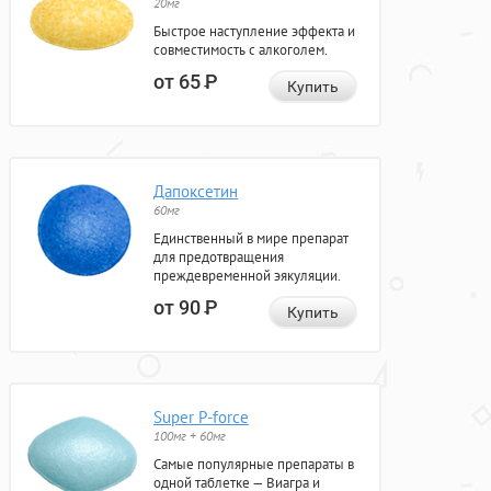
20мг
Быстрое наступление эффекта и
совместимость с алкоголем.
от 65
Р
Купить
Дапоксетин
60мг
Единственный в мире препарат
для предотвращения
преждевременной эякуляции.
от 90
Р
Купить
Super P-force
100мг + 60мг
Самые популярные препараты в
одной таблетке — Виагра и