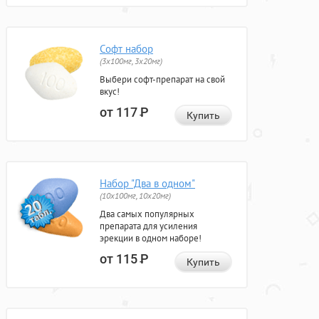
Софт набор
(3x100мг, 3x20мг)
Выбери софт-препарат на свой
вкус!
от 117
Р
Купить
Набор "Два в одном"
(10x100мг, 10x20мг)
Два самых популярных
препарата для усиления
эрекции в одном наборе!
от 115
Р
Купить