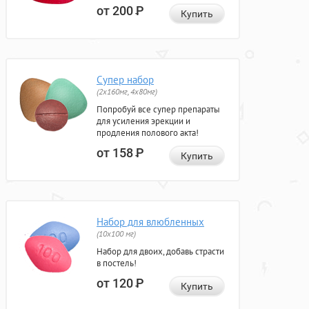
от 200
Р
Купить
Супер набор
(2х160мг, 4х80мг)
Попробуй все супер препараты
для усиления эрекции и
продления полового акта!
от 158
Р
Купить
Набор для влюбленных
(10х100 мг)
Набор для двоих, добавь страсти
в постель!
от 120
Р
Купить