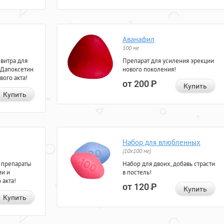
Аванафил
100 мг
евитра для
Препарат для усиления эрекции
 Дапоксетин
нового поколения!
вого акта!
от 200
Р
Купить
Купить
Набор для влюбленных
(10х100 мг)
 препараты
Набор для двоих, добавь страсти
ии и
в постель!
 акта!
от 120
Р
Купить
Купить