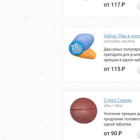
от 117
Р
Набор "Два в одн
(10x100мг, 10x20мг)
Два самых популяр
препарата для усил
эрекции в одном на
от 115
Р
Супер Сиалис
20мг + 60мг
Усиление эрекции до
продление полового
одной таблетке.
от 90
Р