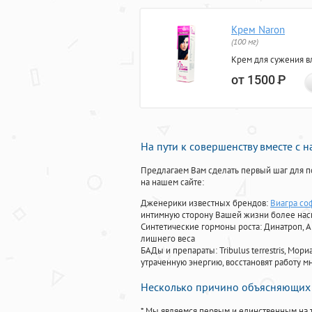
Крем Naron
(100 мг)
Крем для сужения в
от 1500
Р
На пути к совершенству вместе с 
Предлагаем Вам сделать первый шаг для п
на нашем сайте:
Дженерики известных брендов:
Виагра со
интимную сторону Вашей жизни более на
Синтетические гормоны роста
: Динатроп, 
лишнего веса
БАДы и препараты:
Tribulus terrestris, М
утраченную энергию, восстановят работу мн
Несколько причино объясняющих 
* Мы являемся первым и единственным на 