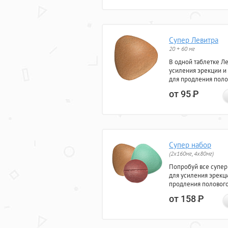
Супер Левитра
20 + 60 мг
В одной таблетке Л
усиления эрекции и
для продления поло
от 95
Р
Супер набор
(2х160мг, 4х80мг)
Попробуй все супер
для усиления эрекц
продления полового
от 158
Р