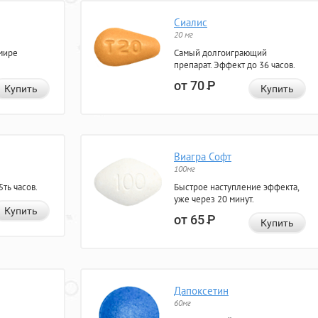
Сиалис
20 мг
мире
Самый долгоиграющий
препарат. Эффект до 36 часов.
от 70
Р
Купить
Купить
Виагра Софт
100мг
ть часов.
Быстрое наступление эффекта,
уже через 20 минут.
Купить
от 65
Р
Купить
Дапоксетин
60мг