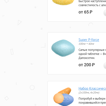
Быстрое наступлени
совместимость с ал
от 65
Р
Super P-force
100мг + 60мг
Самые популярные 
одной таблетке — Ви
Дапоксетин.
от 200
Р
Набор Классичес
(2x100мг, 4x20мг)
Попробуй и выбери
понравившийся преп