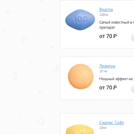
Виагра
100мг
Самый известный в 
препарат
от 70
Р
Левитра
20 мг
Мощный эффект на 5
от 70
Р
Сиалис Софт
20мг