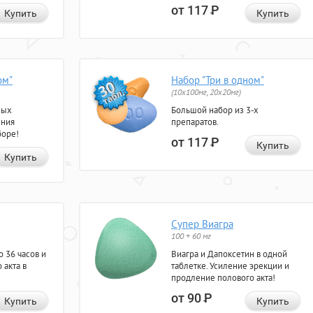
от 117
Р
Купить
Купить
ом"
Набор "Три в одном"
(10x100мг, 20x20мг)
ных
Большой набор из 3-х
ения
препаратов.
боре!
от 117
Р
Купить
Купить
Супер Виагра
100 + 60 мг
 36 часов и
Виагра и Дапоксетин в одной
 акта в
таблетке. Усиление эрекции и
продление полового акта!
от 90
Р
Купить
Купить