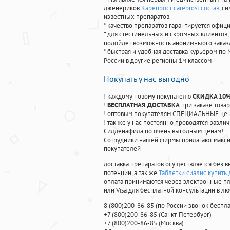
дженериков
Карепрост careprost состав
, с
известных препаратов
* качество препаратов гарантируется офи
* для стестинельных и скромных клиентов,
подойдет возможность анонимныого заказа
* быстрая и удобная доставка курьером по 
России в другие регионы 1м классом
Покупать у нас выгодно
! каждому новому покупателю
СКИДКА 10
!
БЕСПЛАТНАЯ ДОСТАВКА
при заказе товар
! оптовым покупателям СПЕЦИАЛЬНЫЕ цены
! так же у нас постоянно проводятся раз
Силденафила по очень выгодным ценам!
Cотрудники нашей фирмы прилагают макси
покупателей
доставка препаратов осуществляется без в
потенции, а так же
Таблетки сиалис купить
оплата принимаются через электронные пл
или Visa для бесплатной консультации в л
8
(800
)200-86-85
(
по России звонок беспла
+7
(800
)200-86-85
(
Санкт-Петербург)
+7
(800
)200-86-85
(
Москва)