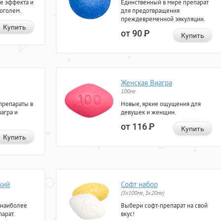
е эффекта и
Единственный в мире препарат
коголем.
для предотвращения
преждевременной эякуляции.
Купить
от 90
Р
Купить
Женская Виагра
100мг
препараты в
Новые, яркие ощущения для
агра и
девушек и женщин.
от 116
Р
Купить
Купить
кий
Софт набор
(3x100мг, 3x20мг)
 наиболее
Выбери софт-препарат на свой
арат.
вкус!