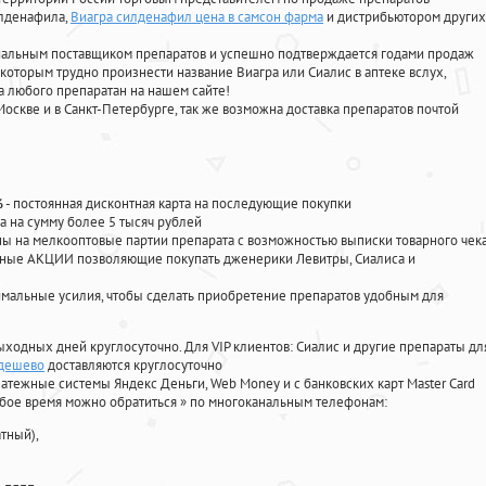
илденафила
,
Виагра силденафил цена в самсон фарма
и дистрибьютором других
циальным поставщиком препаратов и успешно подтверждается годами продаж
 которым трудно произнести название Виагра или Сиалис в аптеке вслух,
 любого препаратан на нашем сайте!
Москве и в Санкт-Петербурге, так же возможна доставка препаратов почтой
%
- постоянная дисконтная карта на последующие покупки
а на сумму более 5 тысяч рублей
 на мелкооптовые партии препарата с возможностью выписки товарного чек
личные АКЦИИ позволяющие покупать дженерики Левитры, Сиалиса и
мальные усилия, чтобы сделать приобретение препаратов удобным для
ыходных дней круглосуточно. Для VIP клиентов: Сиалис и другие препараты дл
 дешево
доставляются круглосуточно
атежные системы Яндекс Деньги, Web Money и с банковских карт Master Card
юбое время можно обратиться
»
по многоканальным телефонам:
тный),