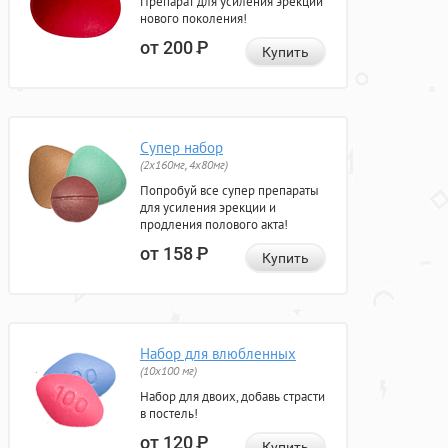
Препарат для усиления эрекции
нового поколения!
от 200
Р
Купить
Супер набор
(2х160мг, 4х80мг)
Попробуй все супер препараты
для усиления эрекции и
продления полового акта!
от 158
Р
Купить
Набор для влюбленных
(10х100 мг)
Набор для двоих, добавь страсти
в постель!
от 120
Р
Купить