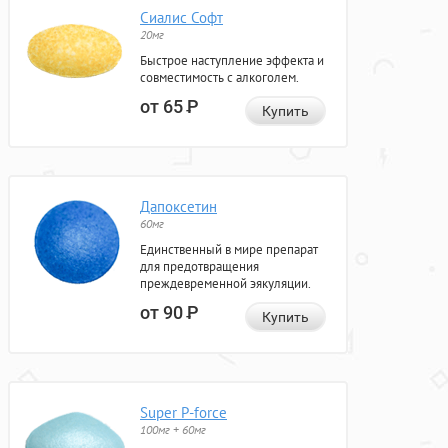
Сиалис Софт
20мг
Быстрое наступление эффекта и
совместимость с алкоголем.
от 65
Р
Купить
Дапоксетин
60мг
Единственный в мире препарат
для предотвращения
преждевременной эякуляции.
от 90
Р
Купить
Super P-force
100мг + 60мг