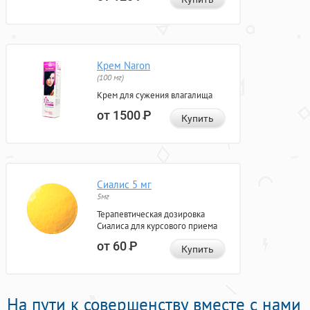
Крем Naron
(100 мг)
Крем для сужения влагалища
от 1500
Р
Купить
Сиалис 5 мг
5мг
Терапевтическая дозировка
Сиалиса для курсового приема
от 60
Р
Купить
На пути к совершенству вместе с нами