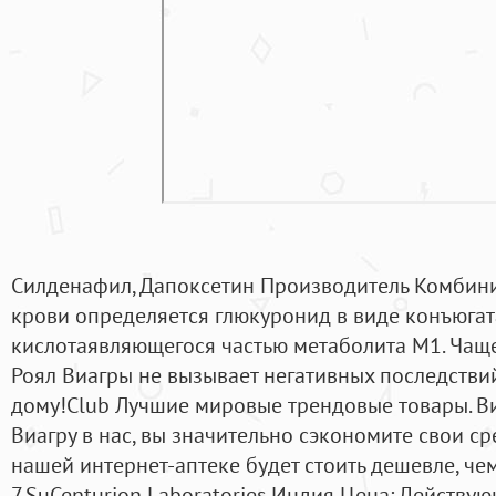
Силденафил, Дапоксетин Производитель Комбин
крови определяется глюкуронид в виде конъюга
кислотаявляющегося частью метаболита М1. Чаще
Роял Виагры не вызывает негативных последствий
дому!Club Лучшие мировые трендовые товары. Ви
Виагру в нас, вы значительно сэкономите свои сре
нашей интернет-аптеке будет стоить дешевле, че
7.SuCenturion Laboratories Индия Цена: Действу