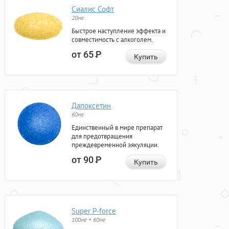
Сиалис Софт
20мг
Быстрое наступление эффекта и
совместимость с алкоголем.
от 65
Р
Купить
Дапоксетин
60мг
Единственный в мире препарат
для предотвращения
преждевременной эякуляции.
от 90
Р
Купить
Super P-force
100мг + 60мг