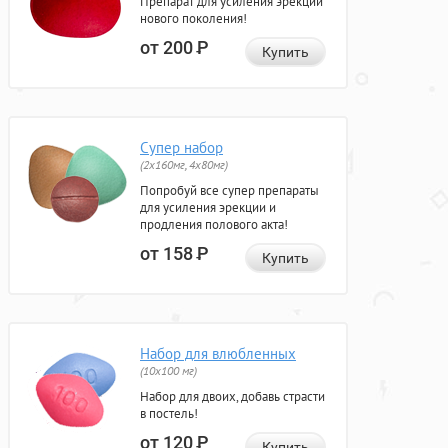
Препарат для усиления эрекции
нового поколения!
от 200
Р
Купить
Супер набор
(2х160мг, 4х80мг)
Попробуй все супер препараты
для усиления эрекции и
продления полового акта!
от 158
Р
Купить
Набор для влюбленных
(10х100 мг)
Набор для двоих, добавь страсти
в постель!
от 120
Р
Купить