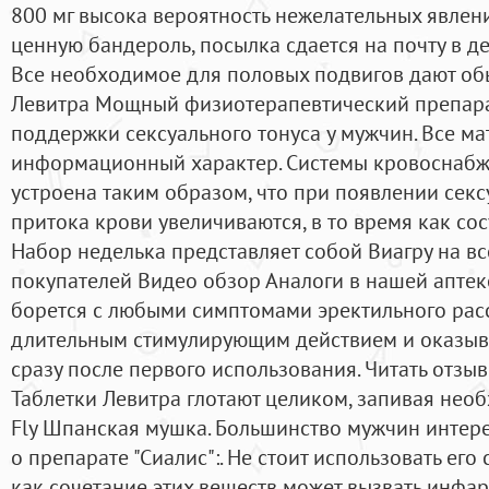
800 мг высока вероятность нежелательных явлени
ценную бандероль, посылка сдается на почту в д
Все необходимое для половых подвигов дают об
Левитра Мощный физиотерапевтический препара
поддержки сексуального тонуса у мужчин. Все ма
информационный характер. Системы кровоснабж
устроена таким образом, что при появлении секс
притока крови увеличиваются, в то время как со
Набор неделька представляет собой Виагру на вс
покупателей Видео обзор Аналоги в нашей аптек
борется с любыми симптомами эректильного расс
длительным стимулирующим действием и оказыва
сразу после первого использования. Читать отзы
Таблетки Левитра глотают целиком, запивая не
Fly Шпанская мушка. Большинство мужчин инте
о препарате "Сиалис":. Не стоит использовать его
как сочетание этих веществ может вызвать инфарк