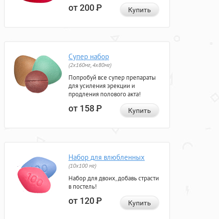
от 200
Р
Купить
Супер набор
(2х160мг, 4х80мг)
Попробуй все супер препараты
для усиления эрекции и
продления полового акта!
от 158
Р
Купить
Набор для влюбленных
(10х100 мг)
Набор для двоих, добавь страсти
в постель!
от 120
Р
Купить