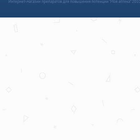
Интернет-магазин препаратов для повышения потенции “Моя аптека” 201