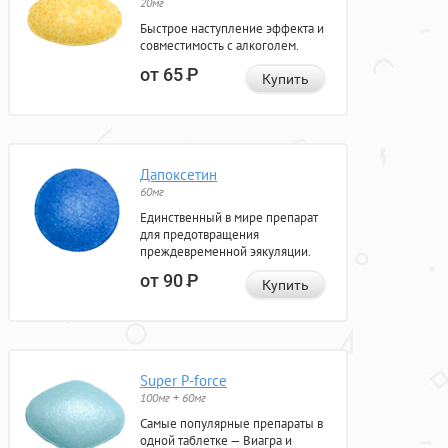
20мг
Быстрое наступление эффекта и
совместимость с алкоголем.
от 65
Р
Купить
Дапоксетин
60мг
Единственный в мире препарат
для предотвращения
преждевременной эякуляции.
от 90
Р
Купить
Super P-force
100мг + 60мг
Самые популярные препараты в
одной таблетке — Виагра и