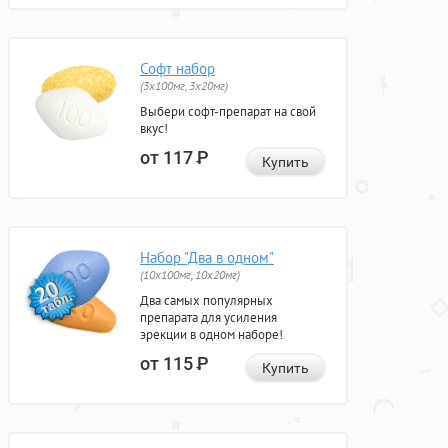
Софт набор
(3x100мг, 3x20мг)
Выбери софт-препарат на свой
вкус!
от 117
Р
Купить
Набор "Два в одном"
(10x100мг, 10x20мг)
Два самых популярных
препарата для усиления
эрекции в одном наборе!
от 115
Р
Купить