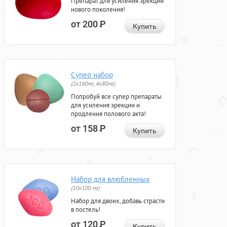
Препарат для усиления эрекции
нового поколения!
от 200
Р
Купить
Супер набор
(2х160мг, 4х80мг)
Попробуй все супер препараты
для усиления эрекции и
продления полового акта!
от 158
Р
Купить
Набор для влюбленных
(10х100 мг)
Набор для двоих, добавь страсти
в постель!
от 120
Р
Купить