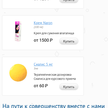
Крем Naron
(100 мг)
Крем для сужения влагалища
от 1500
Р
Купить
Сиалис 5 мг
5мг
Терапевтическая дозировка
Сиалиса для курсового приема
от 60
Р
Купить
На пути к совершенству вместе с нами