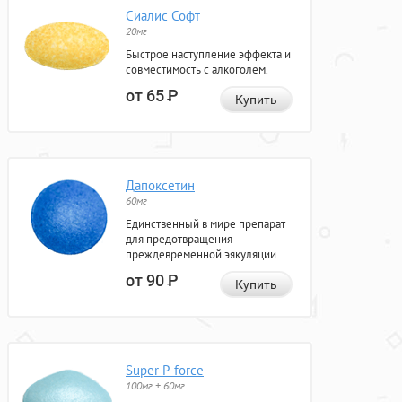
Сиалис Софт
20мг
Быстрое наступление эффекта и
совместимость с алкоголем.
от 65
Р
Купить
Дапоксетин
60мг
Единственный в мире препарат
для предотвращения
преждевременной эякуляции.
от 90
Р
Купить
Super P-force
100мг + 60мг