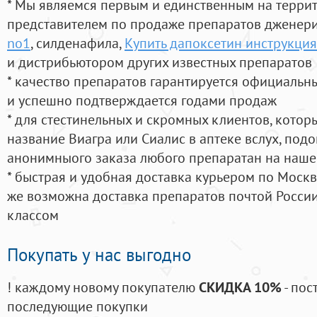
* Мы являемся первым и единственным на терри
представителем по продаже препаратов дженер
no1
, силденафила
,
Купить дапоксетин инструкци
и дистрибьютором других известных препаратов
* качество препаратов гарантируется официаль
и успешно подтверждается годами продаж
* для стестинельных и скромных клиентов, кото
название Виагра или Сиалис в аптеке вслух, под
анонимныого заказа любого препаратан на наше
* быстрая и удобная доставка курьером по Москве
же возможна доставка препаратов почтой России
классом
Покупать у нас выгодно
! каждому новому покупателю
СКИДКА 10%
- пос
последующие покупки