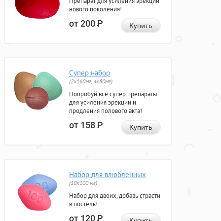
Препарат для усиления эрекции
нового поколения!
от 200
Р
Купить
Супер набор
(2х160мг, 4х80мг)
Попробуй все супер препараты
для усиления эрекции и
продления полового акта!
от 158
Р
Купить
Набор для влюбленных
(10х100 мг)
Набор для двоих, добавь страсти
в постель!
от 120
Р
Купить