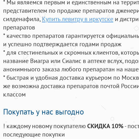
* Мы являемся первым и единственным на терри
представителем по продаже препаратов дженер
силденафила
,
Купить левитру в иркутске
и дистри
препаратов
* качество препаратов гарантируется официаль
и успешно подтверждается годами продаж
* для стестинельных и скромных клиентов, кото
название Виагра или Сиалис в аптеке вслух, под
анонимныого заказа любого препаратан на наше
* быстрая и удобная доставка курьером по Москве
же возможна доставка препаратов почтой России
классом
Покупать у нас выгодно
! каждому новому покупателю
СКИДКА 10%
- пос
последующие покупки