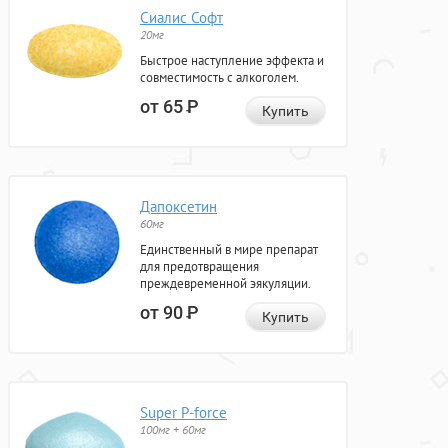
Сиалис Софт
20мг
Быстрое наступление эффекта и
совместимость с алкоголем.
от 65
Р
Купить
Дапоксетин
60мг
Единственный в мире препарат
для предотвращения
преждевременной эякуляции.
от 90
Р
Купить
Super P-force
100мг + 60мг