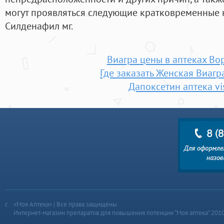
могут проявляться следующие кратковременные н
Силденафил мг.
Виагра цены в аптеках Во
Где заказать Женская Виагр
Дапоксетин аптека vi
«Моя Аптека» | Все права защищены
Интернет-магазин препаратов для повышения потенции “Моя аптека” 201