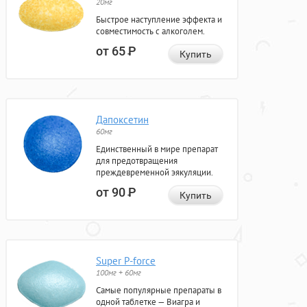
20мг
Быстрое наступление эффекта и
совместимость с алкоголем.
от 65
Р
Купить
Дапоксетин
60мг
Единственный в мире препарат
для предотвращения
преждевременной эякуляции.
от 90
Р
Купить
Super P-force
100мг + 60мг
Самые популярные препараты в
одной таблетке — Виагра и