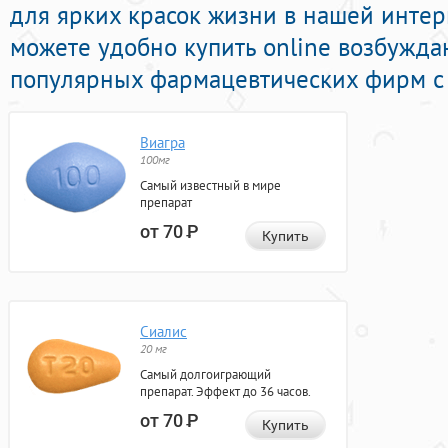
для ярких красок жизни в нашей интерн
можете удобно купить online возбужд
популярных фармацевтических фирм с 
Виагра
100мг
Самый известный в мире
препарат
от 70
Р
Купить
Сиалис
20 мг
Самый долгоиграющий
препарат. Эффект до 36 часов.
от 70
Р
Купить