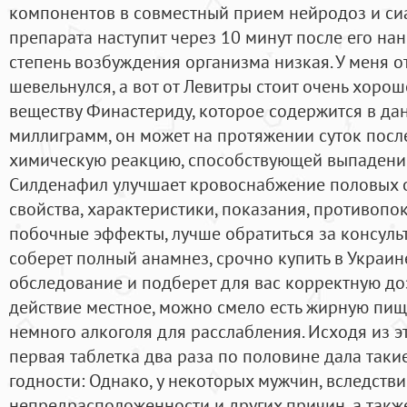
компонентов в совместный прием нейродоз и сиа
препарата наступит через 10 минут после его нан
степень возбуждения организма низкая. У меня о
шевельнулся, а вот от Левитры стоит очень хоро
веществу Финастериду, которое содержится в да
миллиграмм, он может на протяжении суток посл
химическую реакцию, способствующей выпадению
Силденафил улучшает кровоснабжение половых о
свойства, характеристики, показания, противоп
побочные эффекты, лучше обратиться за консульт
соберет полный анамнез, срочно купить в Украи
обследование и подберет для вас корректную доз
действие местное, можно смело есть жирную пищ
немного алкоголя для расслабления. Исходя из эт
первая таблетка два раза по половине дала такие
годности: Однако, у некоторых мужчин, вследств
непредрасположенности и других причин, а такж