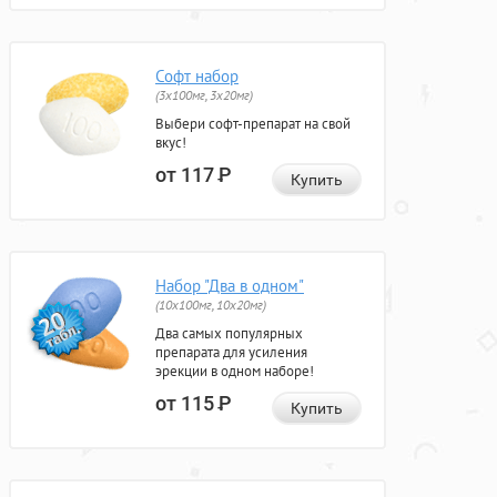
Софт набор
(3x100мг, 3x20мг)
Выбери софт-препарат на свой
вкус!
от 117
Р
Купить
Набор "Два в одном"
(10x100мг, 10x20мг)
Два самых популярных
препарата для усиления
эрекции в одном наборе!
от 115
Р
Купить