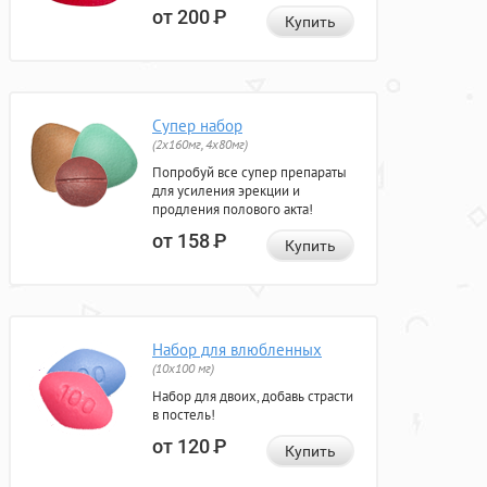
от 200
Р
Купить
Супер набор
(2х160мг, 4х80мг)
Попробуй все супер препараты
для усиления эрекции и
продления полового акта!
от 158
Р
Купить
Набор для влюбленных
(10х100 мг)
Набор для двоих, добавь страсти
в постель!
от 120
Р
Купить