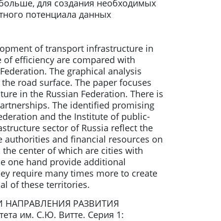
 больше, для создания необходимых
итного потенциала данных
opment of transport infrastructure in
 of efficiency are compared with
Federation. The graphical analysis
of the road surface. The paper focuses
ture in the Russian Federation. There is
artnerships. The identified promising
eration and the Institute of public-
tructure sector of Russia reflect the
 authorities and financial resources on
the center of which are cities with
the one hand provide additional
they require many times more to create
l of these territories.
 И НАПРАВЛЕНИЯ РАЗВИТИЯ
 им. С.Ю. Витте. Серия 1: