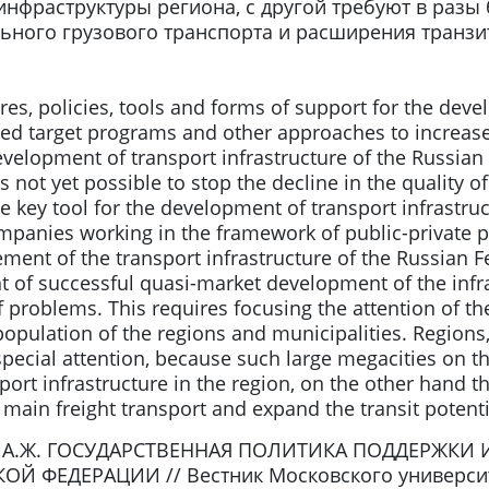
инфраструктуры региона, с другой требуют в разы
льного грузового транспорта и расширения транз
, policies, tools and forms of support for the devel
ed target programs and other approaches to increase
velopment of transport infrastructure of the Russian 
s not yet possible to stop the decline in the quality 
re key tool for the development of transport infrastruc
ompanies working in the framework of public-private p
nt of the transport infrastructure of the Russian Fed
 of successful quasi-market development of the infras
problems. This requires focusing the attention of the
population of the regions and municipalities. Regions, 
 special attention, because such large megacities on 
port infrastructure in the region, on the other hand 
 main freight transport and expand the transit potentia
ц А.Ж. ГОСУДАРСТВЕННАЯ ПОЛИТИКА ПОДДЕРЖКИ
ФЕДЕРАЦИИ // Вестник Московского университета