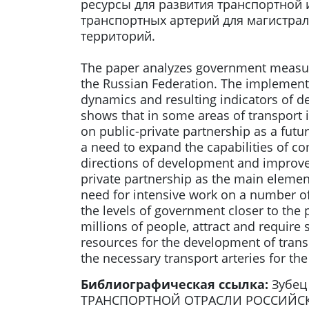
ресурсы для развития транспортной 
транспортных артерий для магистра
территорий.
The paper analyzes government measures
the Russian Federation. The implement
dynamics and resulting indicators of de
shows that in some areas of transport i
on public-private partnership as a futu
a need to expand the capabilities of c
directions of development and improveme
private partnership as the main element
need for intensive work on a number of 
the levels of government closer to the 
millions of people, attract and require
resources for the development of trans
the necessary transport arteries for the
Библиографическая ссылка:
Зубе
ТРАНСПОРТНОЙ ОТРАСЛИ РОССИЙСКОЙ 