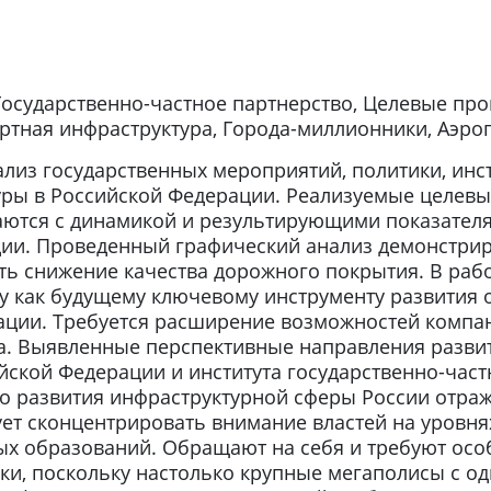
Государственно-частное партнерство, Целевые про
ртная инфраструктура, Города-миллионники, Аэро
ализ государственных мероприятий, политики, ин
уры в Российской Федерации. Реализуемые целев
ются с динамикой и результирующими показателя
ии. Проведенный графический анализ демонстриру
ить снижение качества дорожного покрытия. В раб
у как будущему ключевому инструменту развития 
ации. Требуется расширение возможностей компа
ва. Выявленные перспективные направления разви
ской Федерации и института государственно-част
о развития инфраструктурной сферы России отра
ует сконцентрировать внимание властей на уровнях
х образований. Обращают на себя и требуют осо
ки, поскольку настолько крупные мегаполисы с о