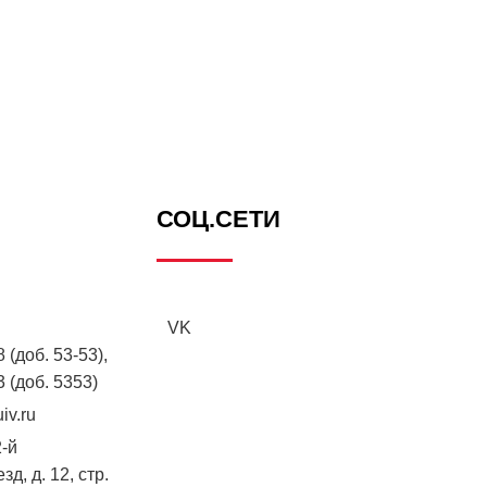
СОЦ.СЕТИ
VK
 (доб. 53-53),
3 (доб. 5353)
iv.ru
2-й
д, д. 12, стр.