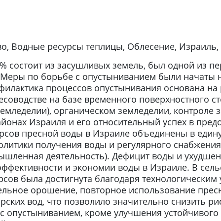
во, Водные ресурсы теплицы, Облесение, Израиль,
 % состоит из засушливых земель, был одной из пе
еры по борьбе с опустыниванием были начаты на
офилактика процессов опустынивания основана н
есоводстве на базе временного поверхностного ст
емледелии), органическом земледелии, контроле з
айонах Израиля и его относительный успех в пре
урсов пресной воды в Израиле объединены в едину
литики получения воды и регулярного снабжения
мышленная деятельность). Дефицит воды и ухудшен
ффективности и экономии воды в Израиле. В сель
рсов была достигнута благодаря технологическим
ельное орошение, повторное использование пресн
ских вод, что позволило значительно снизить ри
 с опустыниванием, кроме улучшения устойчивого