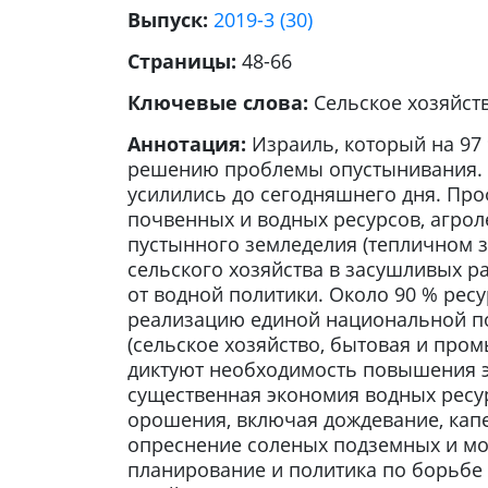
Выпуск:
2019-3 (30)
Страницы:
48-66
Ключевые слова:
Сельское хозяйст
Аннотация:
Израиль, который на 97
решению проблемы опустынивания. М
усилились до сегодняшнего дня. Пр
почвенных и водных ресурсов, агрол
пустынного земледелия (тепличном з
сельского хозяйства в засушливых р
от водной политики. Около 90 % рес
реализацию единой национальной по
(сельское хозяйство, бытовая и про
диктуют необходимость повышения э
существенная экономия водных ресу
орошения, включая дождевание, кап
опреснение соленых подземных и мор
планирование и политика по борьбе