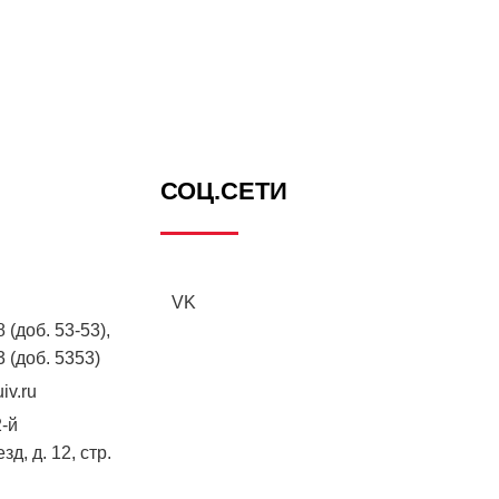
СОЦ.СЕТИ
VK
 (доб. 53-53),
3 (доб. 5353)
iv.ru
2-й
д, д. 12, стр.