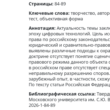
Страницы:
84-89
Ключевые слова:
творчество, авто
тест, объективная форма
Аннотация:
Актуальность темы закл
эпоху цифровых технологий. Цель ис
права по российскому законодательс
юридический и сравнительно-правов
выявлены различные подходы к охран
доктрине отсутствует понятие сцени
правового режима данного объекта с
в российском праве отсутствует спе
неправильному разрешению споров. 
зарубежный опыт, в частности, схожую
По тексту статьи Российская Федера
Библиографическая ссылка:
Тверд
Московского университета им. С.Ю. Вит
2026-1-84-89