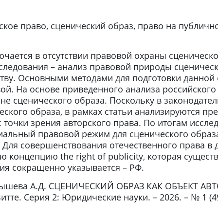
рское право, сценический образ, право на публич
ючается в отсутствии правовой охраны сценическ
следования – анализ правовой природы сценическ
тву. Основными методами для подготовки данной 
ой. На основе приведенного анализа российского
е сценического образа. Поскольку в законодател
ческого образа, в рамках статьи анализируются п
 точки зрения авторского права. По итогам исслед
циальный правовой режим для сценического образа
Для совершенствования отечественного права в д
 концепцию the right of publicity, которая сущест
ция сокращенно указывается – РФ.
ышева А.Д. СЦЕНИЧЕСКИЙ ОБРАЗ КАК ОБЪЕКТ АВТ
те. Серия 2: Юридические науки. – 2026. – № 1 (49).