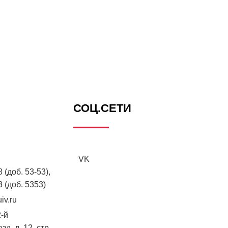
СОЦ.СЕТИ
VK
 (доб. 53-53),
3 (доб. 5353)
iv.ru
2-й
д, д. 12, стр.