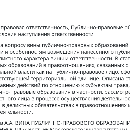
-правовая ответственность, Публично-правовые о
условия наступления ответственности
а вопросу вины публично-правовых образований 
ти и особенностям возмещения нанесенного пуб
ликтного характера вины и ответственности. В ста
ых образований в правоотношениях, связанных с 
альной власти как на публично-правовое лицо, с
етствующей территориальной единице. Описана с
авных действий по отношению к субъектам права
ично-правовые образования в частности, рассмот
стного лица в процессе осуществления деятельнос
 в деликтных обязательствах в правоотношениях к
еятельности.
ев А.А. ВИНА ПУБЛИЧНО-ПРАВОВОГО ОБРАЗОВАН
ТИ // Вестник Московского университета им. С