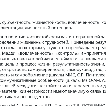
, субъектность, жизнестойкость, вовлеченность, к
риентации, личностный потенциал
ано понятие жизнестойкости как интегративной ха
реодолении жизненных трудностей. Приведены рез
в, согласно которым у студентов преобладает сре
 Мадди: «вовлеченность», «контроль» и «принятия
азанных показателей жизнестойкости со шкалами 
: цель и процесс жизни, результативность жизни,
), открытость, самоуверенность, саморуководство,
ость и самообвинение (шкалы МИС, С.Р. Пантилее
коммуникативные особенности (шкалы МЛО-АМ, А.Г.
освязей между жизнестойкостью и переменными д
казатели жизнестойкости имеют значимую связь к
истиками респондентов.
иева М.А., Крищенко Е.П., Павлова Т.В. ОСОБЕ