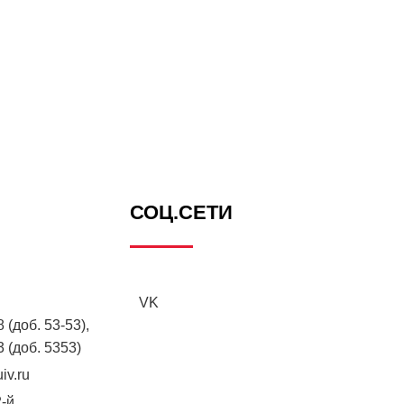
СОЦ.СЕТИ
VK
 (доб. 53-53),
3 (доб. 5353)
iv.ru
2-й