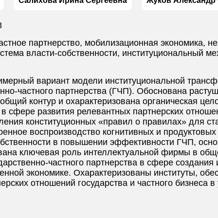
Салихова Ирина Сергеевна
Жуков Александр
8
астное партнерство, мобилизационная экономика, не
истема власти-собственности, институциональный ме
римерный вариант модели институциональной транс
нно-частного партнерства (ГЧП). Обоснована растущ
общий контур и охарактеризована органическая цел
в сфере развития релевантных партнерских отношен
ления конституционных «правил о правилах» для ст
енное воспроизводство когнитивных и продуктовых
обственности в повышении эффективности ГЧП, осн
вана ключевая роль интеллектуальной фирмы в общ
дарственно-частного партнерства в сфере создания 
енной экономике. Охарактеризованы институты, об
ерских отношений государства и частного бизнеса в