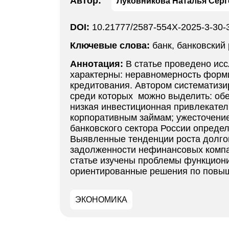
Автор:
Луковникова Наталья Серг
DOI:
10.21777/2587-554X-2025-3-30-
Ключевые слова:
банк, банковский 
Аннотация:
В статье проведено исс
характерны: неравномерность форми
кредитования. Автором систематизи
среди которых можно выделить: обе
низкая инвестиционная привлекател
корпоративным займам; ужесточение
банковского сектора России определ
Выявленные тенденции роста долгов
задолженности нефинансовых компан
статье изучены проблемы функциони
ориентированные решения по повыш
ЭКОНОМИКА