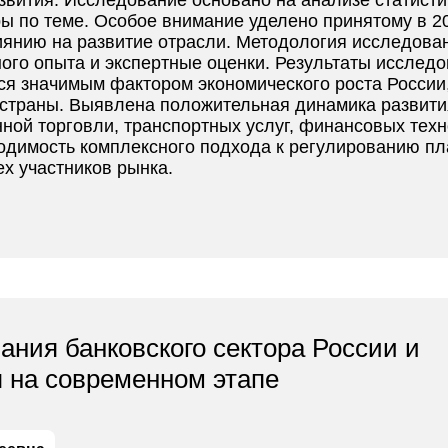
вития. Исследование основано на анализе статисти
ры по теме. Особое внимание уделено принятому в 2
иянию на развитие отрасли. Методология исследова
го опыта и экспертные оценки. Результаты исследо
я значимым фактором экономического роста России,
 страны. Выявлена положительная динамика развити
ной торговли, транспортных услуг, финансовых тех
одимость комплексного подхода к регулированию п
х участников рынка.
ния банковского сектора России и
я на современном этапе