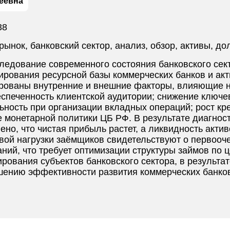
еевна
38
рынок, банковский сектор, анализ, обзор, активы, до
ледование современного состояния банковского сект
рования ресурсной базы коммерческих банков и ак
рованы внутренние и внешние факторы, влияющие на
спеченность клиентской аудитории; снижение ключев
ьность при организации вкладных операций; рост к
 монетарной политики ЦБ РФ. В результате диагност
ено, что чистая прибыль растет, а ликвидность акти
ой нагрузки заёмщиков свидетельствуют о первооч
ий, что требует оптимизации структуры займов по 
рования субъектов банковского сектора, в результа
ению эффективности развития коммерческих банков 