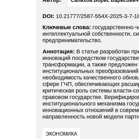
Автор:
Салихов Борис Варисович
DOI:
10.21777/2587-554X-2025-3-7-1
Ключевые слова:
государственно-ч
интеллектуальной собственности, с
предпринимательство.
Аннотация:
В статье разработан п
инноваций посредством государстве
трансформации, а также предложен 
институциональных преобразований 
необходимость качественного обнов
сфере ГЧП, обеспечивающих расшир
критическая роль системы власти-с
правовом государстве. Верифициро
институционального механизма госу
инновационных отношений в соврем
направленность новой модели партн
ЭКОНОМИКА