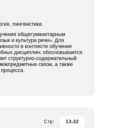
гия, лингвистика.
бучения общегуманитарным
зык и культура речи». Для
вности в контексте обучения
обных дисциплин; обосновывается
ает структурно-содержательный
межпредметные связи, а также
 процесса.
Стр:
13-22