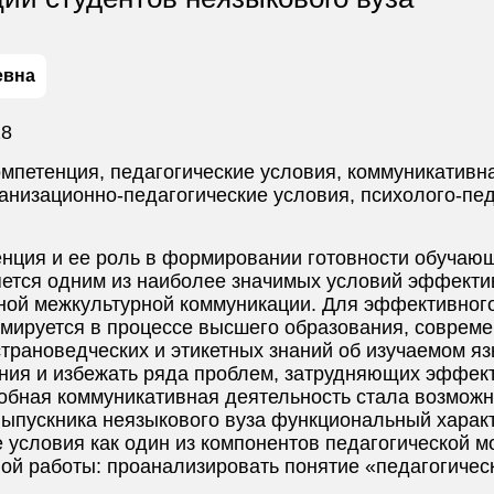
евна
28
омпетенция, педагогические условия, коммуникативн
анизационно-педагогические условия, психолого-пед
енция и ее роль в формировании готовности обучаю
яется одним из наиболее значимых условий эффекти
шной межкультурной коммуникации. Для эффективног
рмируется в процессе высшего образования, соврем
страноведческих и этикетных знаний об изучаемом яз
ния и избежать ряда проблем, затрудняющих эффек
обная коммуникативная деятельность стала возможн
выпускника неязыкового вуза функциональный характ
е условия как один из компонентов педагогической
ой работы: проанализировать понятие «педагогическ