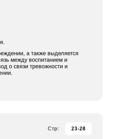
я.
реждении, а также выделяется
вязь между воспитанием и
од о связи тревожности и
ении.
Стр:
23-28