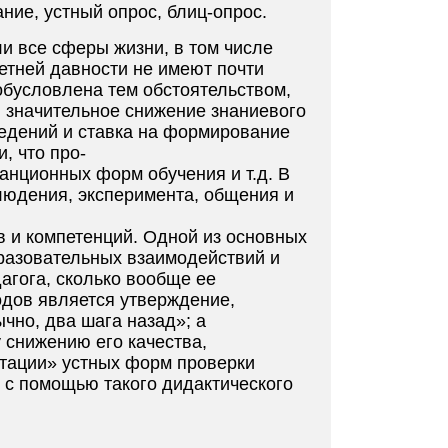
ние, устный опрос, блиц-опрос.
и все сферы жизни, в том числе
етней давности не имеют почти
обусловлена тем обстоятельством,
 значительное снижение знаниевого
ведений и ставка на формирование
, что про-
анционных форм обучения и т.д. В
людения, эксперимента, общения и
в и компетенций. Одной из основных
разовательных взаимодействий и
агога, сколько вообще ее
одов является утверждение,
ычно, два шага назад»; а
 снижению его качества,
итации» устных форм проверки
 с помощью такого дидактического