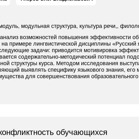
2
модуль, модульная структура, культура речи,, филоло
я анализ возможностей повышения эффективности о
на примере лингвистической дисциплины «Русский я
следующие задачи: приводится мотивировка эффекти
вается содержательно-методический потенциал под
ой структуры курса. Методом исследования выступ
ляющий выявлять специфику языкового знания, его 
мущества для совершенствования образовательного
 конфликтность обучающихся