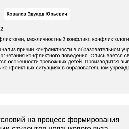
Ковалев Эдуард Юрьевич
22
фликтоген, межличностный конфликт, конфликтологи
 анализ причин конфликтности в образовательном уч
агнетания конфликтного поведения. Описывается с
ся особенности тревожных детей. Производится выв
 конфликтных ситуациях в образовательном учрежд
условий на процесс формирования
ии студентов неязыкового вуза