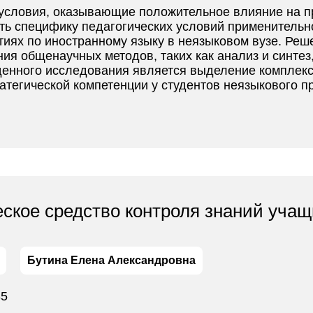
е условия, оказывающие положительное влияние на 
ыть специфику педагогических условий применитель
тиях по иностранному языку в неязыковом вузе. Реш
я общенаучных методов, таких как анализ и синтез,
енного исследования является выделение комплекс
тегической компетенции у студентов неязыкового п
еское средство контроля знаний уча
Бутина Елена Александровна
35