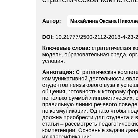
Автор:
Михайлина Оксана Никола
DOI:
10.21777/2500-2112-2018-4-23-
Ключевые слова:
стратегическая к
модель, образовательная среда, орг
условия.
Аннотация:
Стратегическая компет
коммуникативной деятельности явл
студентов неязыкового вуза к успе
общения, готовность к которому фо
не только суммой лингвистических, 
правильную линию речевого поведе
по коммуникации. Однако чтобы под
должна приобрести для студента и 
статьи – рассмотреть педагогически
компетенции. Основные задачи данн
их классификации;