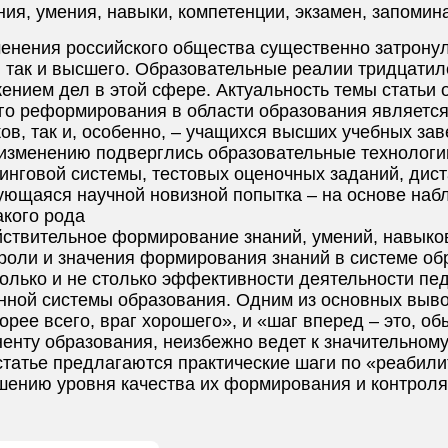
ния, умения, навыки, компетенции, экзамен, запомина
енения российского общества существенно затронул
, так и высшего. Образовательные реалии тридцатил
ением дел в этой сфере. Актуальность темы статьи 
го реформирования в области образования является
ов, так и, особенно, – учащихся высших учебных за
изменению подверглись образовательные технологии
инговой системы, тестовых оценочных заданий, дист
ующаяся научной новизной попытка – на основе наб
акого рода
йствительное формирование знаний, умений, навыко
роли и значения формирования знаний в системе об
олько и не столько эффективности деятельности пед
нной системы образования. Одним из основных выв
орее всего, враг хорошего», и «шаг вперед – это, об
енту образования, неизбежно ведет к значительному
статье предлагаются практические шаги по «реабил
ышению уровня качества их формирования и контроля