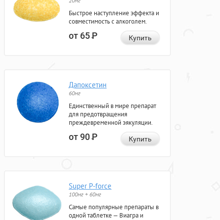
20мг
Быстрое наступление эффекта и
совместимость с алкоголем.
от 65
Р
Купить
Дапоксетин
60мг
Единственный в мире препарат
для предотвращения
преждевременной эякуляции.
от 90
Р
Купить
Super P-force
100мг + 60мг
Самые популярные препараты в
одной таблетке — Виагра и