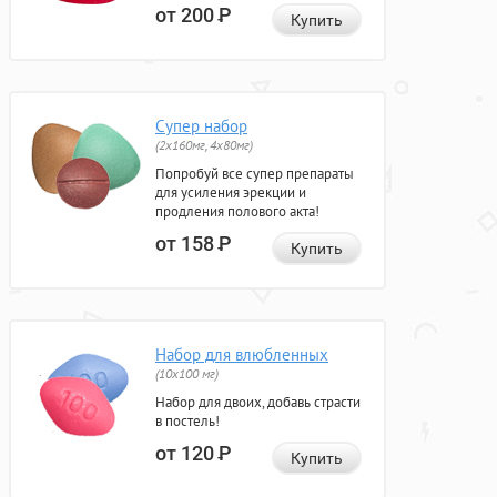
от 200
Р
Купить
Супер набор
(2х160мг, 4х80мг)
Попробуй все супер препараты
для усиления эрекции и
продления полового акта!
от 158
Р
Купить
Набор для влюбленных
(10х100 мг)
Набор для двоих, добавь страсти
в постель!
от 120
Р
Купить