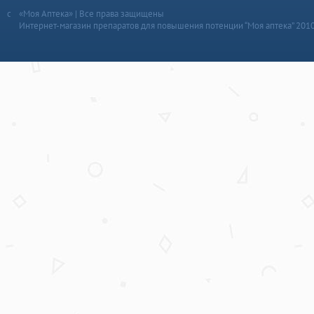
«Моя Аптека» | Все права защищены
Интернет-магазин препаратов для повышения потенции “Моя аптека” 201