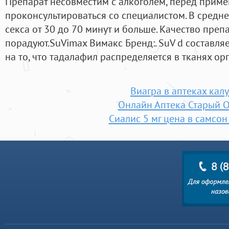
Препарат несовместим с алкоголем, перед прим
проконсультироваться со специалистом. В средн
секса от 30 до 70 минут и больше. Качество препа
порадуют.SuVimax Вимакс Бренд:. SuV d составляе
на то, что тадалафил распределяется в тканях ор
Виагра в аптеках калу
Онлайн Аптека Старый 
Сиалис 5 мг цена в самсо