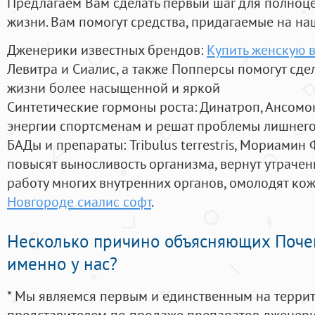
Предлагаем Вам сделать первый шаг для полноц
жизни. Вам помогут средства, придагаемые на на
Дженерики известных брендов:
Купить женскую 
Левитра и Сиалис, а также Попперсы помогут сд
жизни более насыщенной и яркой
Синтетические гормоны роста
: Динатроп, Ансомо
энергии спортсменам и решат проблемы лишнего
БАДы и препараты:
Tribulus terrestris, Мориамин
повысят выносливость организма, вернут утрачен
работу многих внутренних органов, омолодят кожу
Новгороде сиалис софт
.
Несколько причино объясняющих Поче
именно у нас?
* Мы являемся первым и единственным на терри
представителем по продаже препаратов дженер