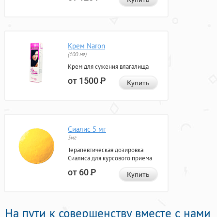
Крем Naron
(100 мг)
Крем для сужения влагалища
от 1500
Р
Купить
Сиалис 5 мг
5мг
Терапевтическая дозировка
Сиалиса для курсового приема
от 60
Р
Купить
На пути к совершенству вместе с нами