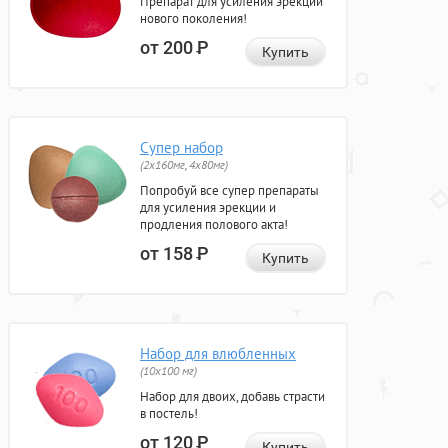
Препарат для усиления эрекции
нового поколения!
от 200
Р
Купить
Супер набор
(2х160мг, 4х80мг)
Попробуй все супер препараты
для усиления эрекции и
продления полового акта!
от 158
Р
Купить
Набор для влюбленных
(10х100 мг)
Набор для двоих, добавь страсти
в постель!
от 120
Р
Купить