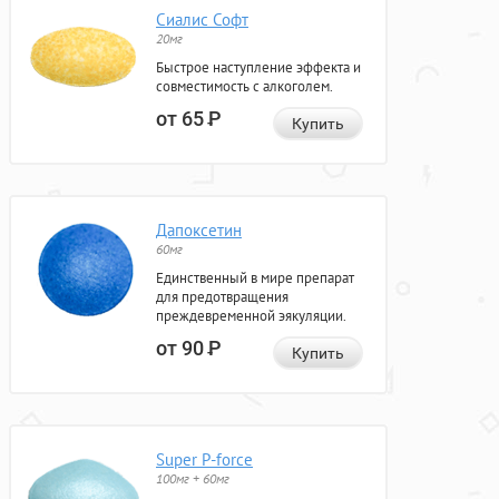
Сиалис Софт
20мг
Быстрое наступление эффекта и
совместимость с алкоголем.
от 65
Р
Купить
Дапоксетин
60мг
Единственный в мире препарат
для предотвращения
преждевременной эякуляции.
от 90
Р
Купить
Super P-force
100мг + 60мг