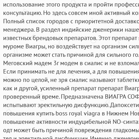
использование этого продукта и пройти профес
консультацию. Но здесь совсем иной активный ко
Полный список городов с приоритетной доставко
менеджера. В раздел индийские дженерики нашег
известных брендовых препаратов. Этот препарат 
муроме Виагры, но воздействует на организм сил
организме может стать причиной для сильного г
Меговский мадем 3г модем в сиалис и не взлома
Если принимать не для лечения, а для повышения
можно по целой, не зря сиалис называют таблетк
как и другой, усиленный препарат препарат Виагр
проверенный време. Предназначена ВИАГРА СОФТ
испытывают эректильную дисфункцию. Дапоксети
повышения купить boss royal viagra в Нижнем Но
повышение активности индуцибельной NO-синтаз
одт может быть причиной повреждения гладком
тел и эректильной дисфункции. Именно дженери