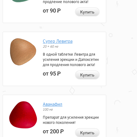
продление полового акта!
от 90
Р
Купить
Супер Левитра
20 + 60 мг
В одной таблетке Левитра для
усиления эрекции и Дапоксетин
для продления полового акта!
от 95
Р
Купить
Аванафил
100 мг
Препарат для усиления эрекции
нового поколения!
от 200
Р
Купить