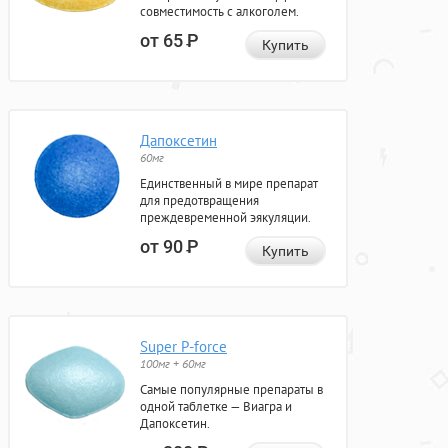
совместимость с алкоголем.
от 65
Р
Купить
Дапоксетин
60мг
Единственный в мире препарат
для предотвращения
преждевременной эякуляции.
от 90
Р
Купить
Super P-force
100мг + 60мг
Самые популярные препараты в
одной таблетке — Виагра и
Дапоксетин.