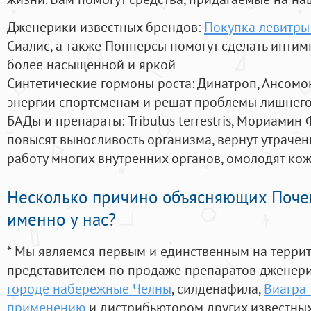
Дженерики известных брендов:
Покупка левитры
Сиалис, а также Попперсы помогут сделать инти
более насыщенной и яркой
Синтетические гормоны роста
: Динатроп, Ансомо
энергии спортсменам и решат проблемы лишнего
БАДы и препараты:
Tribulus terrestris, Мориамин
повысят выносливость организма, вернут утрачен
работу многих внутренних органов, омолодят кожу
Несколько причино объясняющих Поче
именно у нас?
* Мы являемся первым и единственным на терри
представителем по продаже препаратов дженер
городе набережные Челны
, силденафила
,
Виагра 
применению
и дистрибьютором других известны