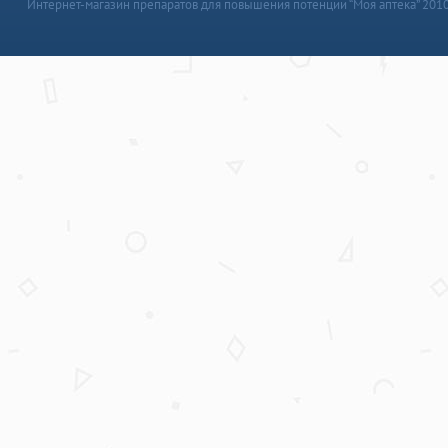
Интернет-магазин препаратов для повышения потенции “Моя аптека” 201