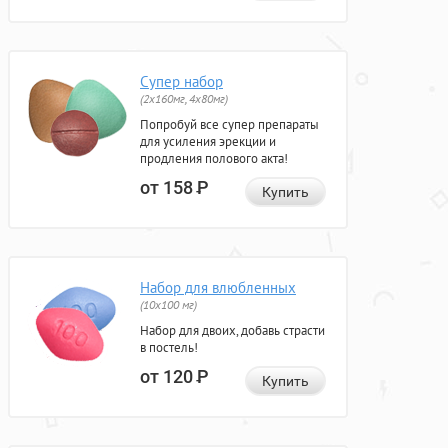
Супер набор
(2х160мг, 4х80мг)
Попробуй все супер препараты
для усиления эрекции и
продления полового акта!
от 158
Р
Купить
Набор для влюбленных
(10х100 мг)
Набор для двоих, добавь страсти
в постель!
от 120
Р
Купить