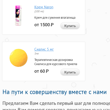
Крем Naron
(100 мг)
Крем для сужения влагалища
от 1500
Р
Купить
Сиалис 5 мг
5мг
Терапевтическая дозировка
Сиалиса для курсового приема
от 60
Р
Купить
На пути к совершенству вместе с нами
Предлагаем Вам сделать первый шаг для полноц
жизни. Вам помогут средства, придагаемые на на