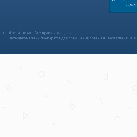
«Моя Аптека» | Все права защищены
Интернет-магазин препаратов для повышения потенции “Моя аптека” 201