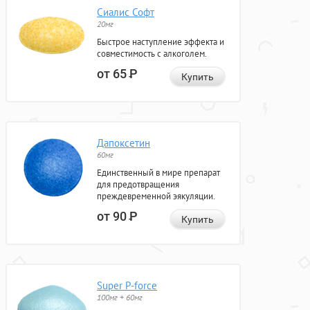
Сиалис Софт
20мг
Быстрое наступление эффекта и
совместимость с алкоголем.
от 65
Р
Купить
Дапоксетин
60мг
Единственный в мире препарат
для предотвращения
преждевременной эякуляции.
от 90
Р
Купить
Super P-force
100мг + 60мг