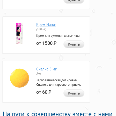
Крем Naron
(100 мг)
Крем для сужения влагалища
от 1500
Р
Купить
Сиалис 5 мг
5мг
Терапевтическая дозировка
Сиалиса для курсового приема
от 60
Р
Купить
На пути к совершенству вместе с нами