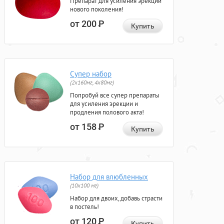
Препарат для усиления эрекции
нового поколения!
от 200
Р
Купить
Супер набор
(2х160мг, 4х80мг)
Попробуй все супер препараты
для усиления эрекции и
продления полового акта!
от 158
Р
Купить
Набор для влюбленных
(10х100 мг)
Набор для двоих, добавь страсти
в постель!
от 120
Р
Купить