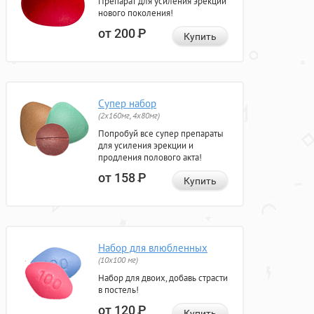
Препарат для усиления эрекции
нового поколения!
от 200
Р
Купить
Супер набор
(2х160мг, 4х80мг)
Попробуй все супер препараты
для усиления эрекции и
продления полового акта!
от 158
Р
Купить
Набор для влюбленных
(10х100 мг)
Набор для двоих, добавь страсти
в постель!
от 120
Р
Купить