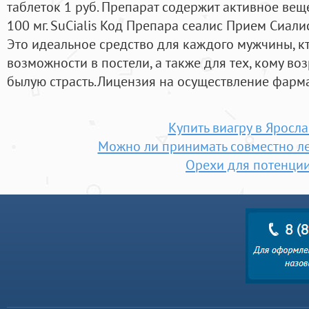
таблеток 1 руб. Препарат содержит активное вещ
100 мг. SuCialis Код Препара сеалис Прием Сиал
Это идеальное средство для каждого мужчины, к
возможности в постели, а также для тех, кому во
былую страсть.Лицензия на осуществление фарма
Купить виагру в Яросл
Можно ли принимать совместно ле
Орехи для потенци