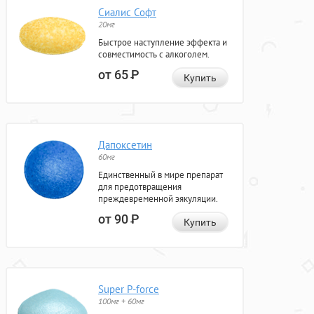
Сиалис Софт
20мг
Быстрое наступление эффекта и
совместимость с алкоголем.
от 65
Р
Купить
Дапоксетин
60мг
Единственный в мире препарат
для предотвращения
преждевременной эякуляции.
от 90
Р
Купить
Super P-force
100мг + 60мг