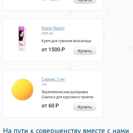
Крем Naron
(100 мг)
Крем для сужения влагалища
от 1500
Р
Купить
Сиалис 5 мг
5мг
Терапевтическая дозировка
Сиалиса для курсового приема
от 60
Р
Купить
На пути к совершенству вместе с нами