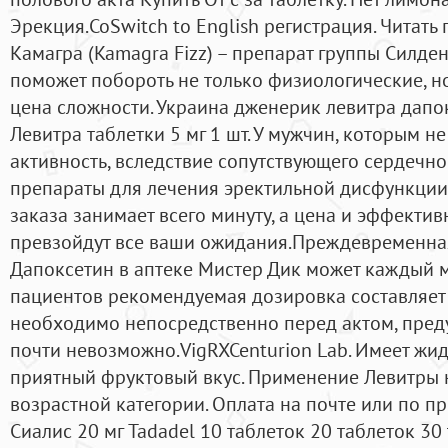
Эрекция.CoSwitch to English регистрация. Читат
Камагра (Kamagra Fizz) – препарат группы Силде
поможет побороть не только физиологические, н
цена сложности. Украина дженерик левитра дапокс
Левитра таблетки 5 мг 1 шт. У мужчин, которым н
активность, вследствие сопутствующего сердечно
препараты для лечения эректильной дисфункции
заказа занимает всего минуту, а цена и эффекти
превзойдут все ваши ожидания.Преждевременна
Дапоксетин в аптеке Мистер Дик может каждый 
пациентов рекомендуемая дозировка составляет 5
необходимо непосредственно перед актом, преду
почти невозможно.VigRXCenturion Lab. Имеет жи
приятный фруктовый вкус. Применение Левитры н
возрастной категории. Оплата на почте или по пр
Сиалис 20 мг Tadadel 10 таблеток 20 таблеток 30