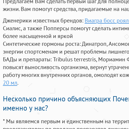
Предлагаем Вам сделать первый шаг для полноц
жизни. Вам помогут средства, придагаемые на на
Дженерики известных брендов:
Виагра босс роял
Сиалис, а также Попперсы помогут сделать инти
более насыщенной и яркой
Синтетические гормоны роста
: Динатроп, Ансомо
энергии спортсменам и решат проблемы лишнего
БАДы и препараты:
Tribulus terrestris, Мориамин
повысят выносливость организма, вернут утрачен
работу многих внутренних органов, омолодят кожу
20 мл
.
Несколько причино объясняющих Поче
именно у нас?
* Мы являемся первым и единственным на терри
представителем по продаже препаратов дженер