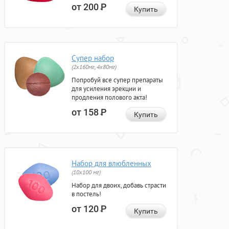
от 200
Р
Купить
Супер набор
(2х160мг, 4х80мг)
Попробуй все супер препараты
для усиления эрекции и
продления полового акта!
от 158
Р
Купить
Набор для влюбленных
(10х100 мг)
Набор для двоих, добавь страсти
в постель!
от 120
Р
Купить