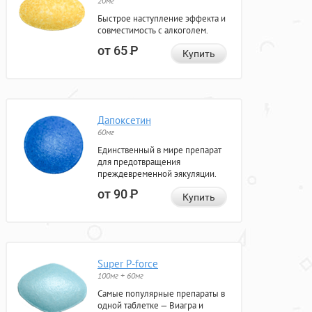
20мг
Быстрое наступление эффекта и
совместимость с алкоголем.
от 65
Р
Купить
Дапоксетин
60мг
Единственный в мире препарат
для предотвращения
преждевременной эякуляции.
от 90
Р
Купить
Super P-force
100мг + 60мг
Самые популярные препараты в
одной таблетке — Виагра и