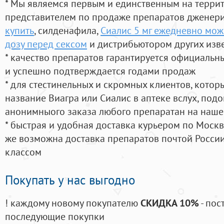
* Мы являемся первым и единственным на терри
представителем по продаже препаратов дженер
купить
, силденафила
,
Сиалис 5 мг ежедневно мож
дозу перед сексом
и дистрибьютором других изв
* качество препаратов гарантируется официаль
и успешно подтверждается годами продаж
* для стестинельных и скромных клиентов, кото
название Виагра или Сиалис в аптеке вслух, под
анонимныого заказа любого препаратан на наше
* быстрая и удобная доставка курьером по Москве
же возможна доставка препаратов почтой России
классом
Покупать у нас выгодно
! каждому новому покупателю
СКИДКА 10%
- пос
последующие покупки