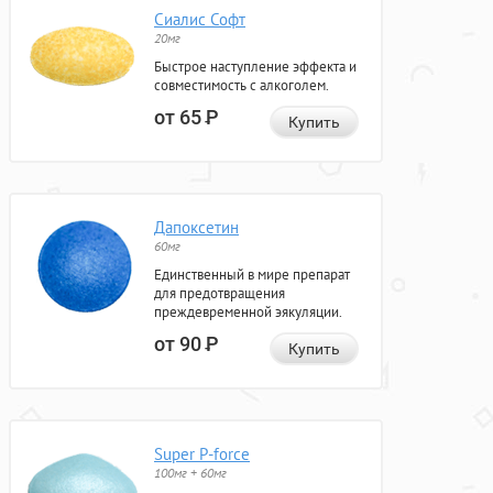
Сиалис Софт
20мг
Быстрое наступление эффекта и
совместимость с алкоголем.
от 65
Р
Купить
Дапоксетин
60мг
Единственный в мире препарат
для предотвращения
преждевременной эякуляции.
от 90
Р
Купить
Super P-force
100мг + 60мг