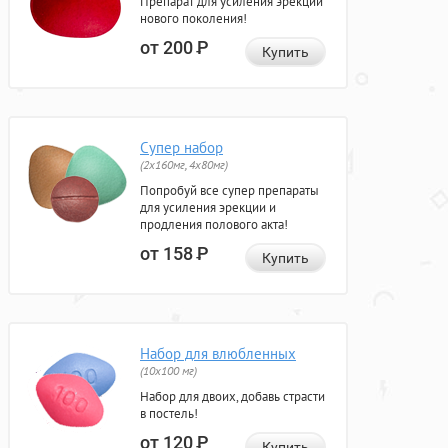
Препарат для усиления эрекции
нового поколения!
от 200
Р
Купить
Супер набор
(2х160мг, 4х80мг)
Попробуй все супер препараты
для усиления эрекции и
продления полового акта!
от 158
Р
Купить
Набор для влюбленных
(10х100 мг)
Набор для двоих, добавь страсти
в постель!
от 120
Р
Купить