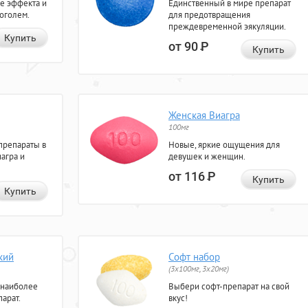
е эффекта и
Единственный в мире препарат
коголем.
для предотвращения
преждевременной эякуляции.
Купить
от 90
Р
Купить
Женская Виагра
100мг
препараты в
Новые, яркие ощущения для
агра и
девушек и женщин.
от 116
Р
Купить
Купить
кий
Софт набор
(3x100мг, 3x20мг)
 наиболее
Выбери софт-препарат на свой
арат.
вкус!