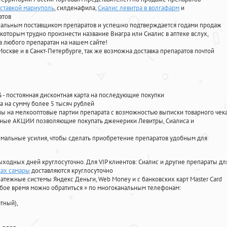
оставкой мариуполь
, силденафила
,
Сиалис левитра в волгафарм
и
атов
циальным поставщиком препаратов и успешно подтверждается годами продаж
 которым трудно произнести название Виагра или Сиалис в аптеке вслух,
 любого препаратан на нашем сайте!
Москве и в Санкт-Петербурге, так же возможна доставка препаратов почтой
%
- постоянная дисконтная карта на последующие покупки
а на сумму более 5 тысяч рублей
 на мелкооптовые партии препарата с возможностью выписки товарного чек
личные АКЦИИ позволяющие покупать дженерики Левитры, Сиалиса и
мальные усилия, чтобы сделать приобретение препаратов удобным для
ыходных дней круглосуточно. Для VIP клиентов: Сиалис и другие препараты дл
ках самары
доставляются круглосуточно
атежные системы Яндекс Деньги, Web Money и с банковских карт Master Card
юбое время можно обратиться
»
по многоканальным телефонам:
тный),