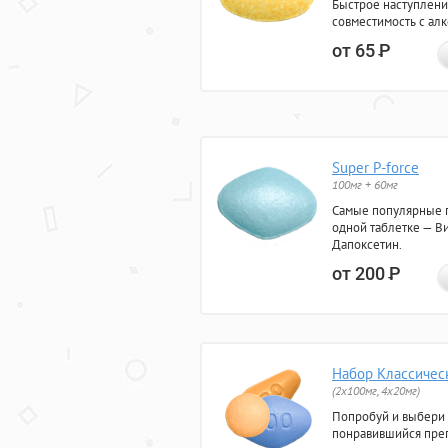
Быстрое наступлени
совместимость с ал
от 65
Р
Super P-force
100мг + 60мг
Самые популярные 
одной таблетке — Ви
Дапоксетин.
от 200
Р
Набор Классичес
(2x100мг, 4x20мг)
Попробуй и выбери
понравившийся преп