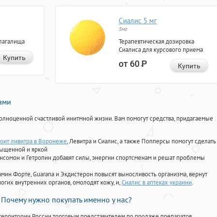
Сиалис 5 мг
5мг
лагалища
Терапевтическая дозировка
Сиалиса для курсового приема
Купить
от 60
Р
Купить
нами
олноценной счастливой инитмной жизни. Вам помогут средства, придагаемые
тоит ливитра в Воронеже
, Левитра и Сиалис, а также Попперсы помогут сделать
сыщенной и яркой
Ансомон и Гетропин добавят силы, энергии спортсменам и решат проблемы
ориамин Форте, Guarana и Экдистерон повысят выносливость организма, вернут
огих внутренних органов, омолодят кожу, и,
Сиалис в аптеках украини
.
Почему нужно покупать именно у нас?
территории России торговым представителем по продаже препаратов