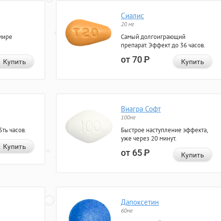
Сиалис
20 мг
мире
Самый долгоиграющий
препарат. Эффект до 36 часов.
от 70
Р
Купить
Купить
Виагра Софт
100мг
ть часов.
Быстрое наступление эффекта,
уже через 20 минут.
Купить
от 65
Р
Купить
Дапоксетин
60мг