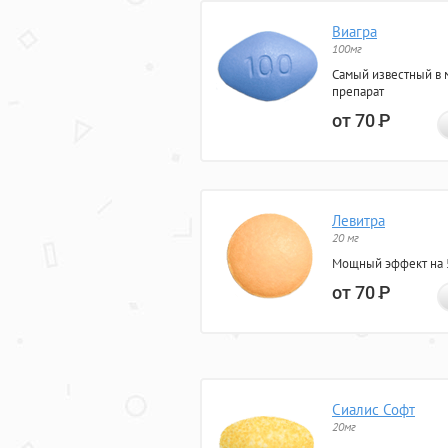
Виагра
100мг
Самый известный в 
препарат
от 70
Р
Левитра
20 мг
Мощный эффект на 5
от 70
Р
Сиалис Софт
20мг