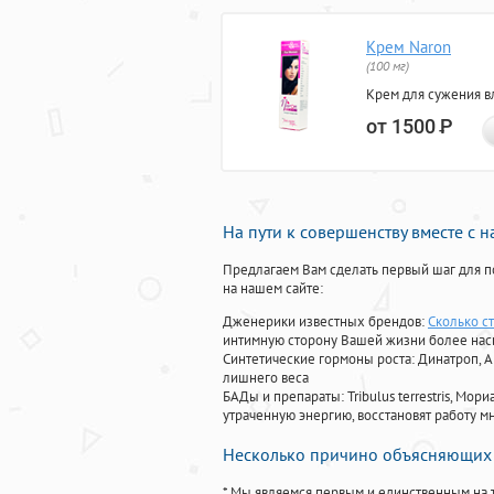
Крем Naron
(100 мг)
Крем для сужения в
от 1500
Р
На пути к совершенству вместе с 
Предлагаем Вам сделать первый шаг для п
на нашем сайте:
Дженерики известных брендов:
Сколько с
интимную сторону Вашей жизни более на
Синтетические гормоны роста
: Динатроп, 
лишнего веса
БАДы и препараты:
Tribulus terrestris, М
утраченную энергию, восстановят работу мн
Несколько причино объясняющих 
* Мы являемся первым и единственным на 