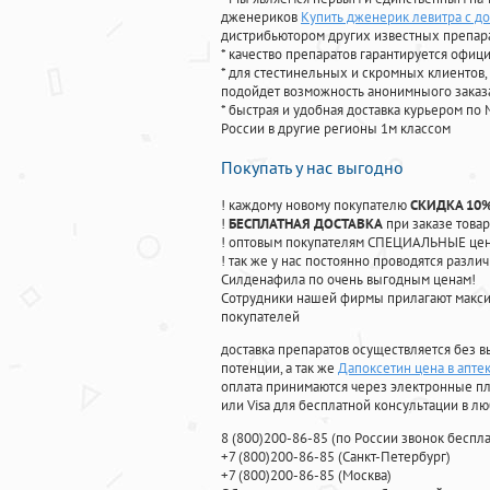
дженериков
Купить дженерик левитра с д
дистрибьютором других известных препар
* качество препаратов гарантируется офи
* для стестинельных и скромных клиентов,
подойдет возможность анонимныого заказа
* быстрая и удобная доставка курьером по 
России в другие регионы 1м классом
Покупать у нас выгодно
! каждому новому покупателю
СКИДКА 10
!
БЕСПЛАТНАЯ ДОСТАВКА
при заказе товар
! оптовым покупателям СПЕЦИАЛЬНЫЕ цены
! так же у нас постоянно проводятся раз
Силденафила по очень выгодным ценам!
Cотрудники нашей фирмы прилагают макси
покупателей
доставка препаратов осуществляется без в
потенции, а так же
Дапоксетин цена в апте
оплата принимаются через электронные пл
или Visa для бесплатной консультации в л
8
(800
)200-86-85
(
по России звонок беспла
+7
(800
)200-86-85
(
Санкт-Петербург)
+7
(800
)200-86-85
(
Москва)