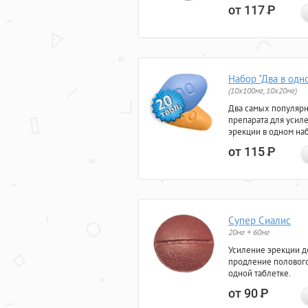
от 117
Р
Набор "Два в одн
(10x100мг, 10x20мг)
Два самых популяр
препарата для усил
эрекции в одном на
от 115
Р
Супер Сиалис
20мг + 60мг
Усиление эрекции до
продление полового
одной таблетке.
от 90
Р