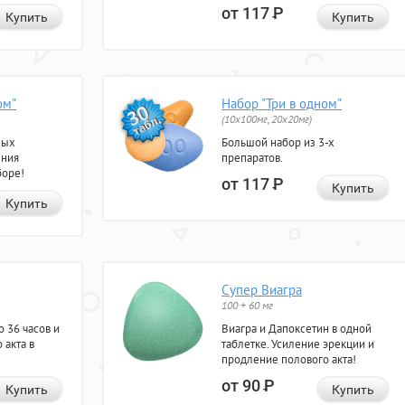
от 117
Р
Купить
Купить
ом"
Набор "Три в одном"
(10x100мг, 20x20мг)
ных
Большой набор из 3-х
ения
препаратов.
боре!
от 117
Р
Купить
Купить
Супер Виагра
100 + 60 мг
 36 часов и
Виагра и Дапоксетин в одной
 акта в
таблетке. Усиление эрекции и
продление полового акта!
от 90
Р
Купить
Купить