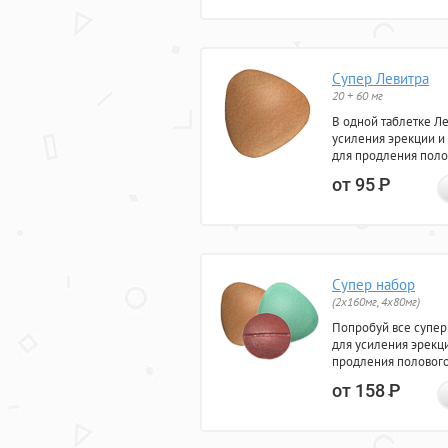
Супер Левитра
20 + 60 мг
В одной таблетке Л
усиления эрекции и
для продления поло
от 95
Р
Супер набор
(2х160мг, 4х80мг)
Попробуй все супер
для усиления эрекц
продления полового
от 158
Р