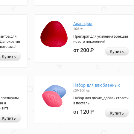
Аванафил
100 мг
евитра для
Препарат для усиления эрекции
 Дапоксетин
нового поколения!
вого акта!
от 200
Р
Купить
Купить
Набор для влюбленных
(10х100 мг)
 препараты
Набор для двоих, добавь страсти
ии и
в постель!
 акта!
от 120
Р
Купить
Купить