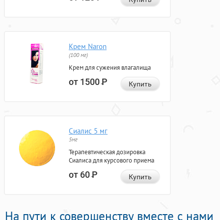
Крем Naron
(100 мг)
Крем для сужения влагалища
от 1500
Р
Купить
Сиалис 5 мг
5мг
Терапевтическая дозировка
Сиалиса для курсового приема
от 60
Р
Купить
На пути к совершенству вместе с нами