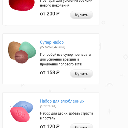
Препарат для усиления эрекции
нового поколения!
от 200
Р
Купить
Супер набор
(2х160мг, 4х80мг)
Попробуй все супер препараты
для усиления эрекции и
продления полового акта!
от 158
Р
Купить
Набор для влюбленных
(10х100 мг)
Набор для двоих, добавь страсти
в постель!
от 120
Р
Купить