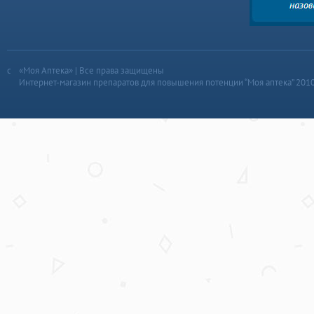
«Моя Аптека» | Все права защищены
Интернет-магазин препаратов для повышения потенции “Моя аптека” 201