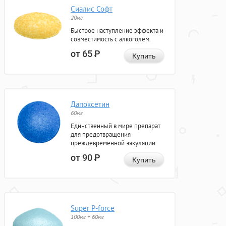
Сиалис Софт
20мг
Быстрое наступление эффекта и
совместимость с алкоголем.
от 65
Р
Купить
Дапоксетин
60мг
Единственный в мире препарат
для предотвращения
преждевременной эякуляции.
от 90
Р
Купить
Super P-force
100мг + 60мг