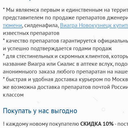
* Мы являемся первым и единственным на терри
представителем по продаже препаратов дженер
тюмени
, силденафила
,
Виагра Новокузнецк купит
известных препаратов
* качество препаратов гарантируется официаль
и успешно подтверждается годами продаж
* для стестинельных и скромных клиентов, кото
название Виагра или Сиалис в аптеке вслух, под
анонимныого заказа любого препаратан на наше
* быстрая и удобная доставка курьером по Москве
же возможна доставка препаратов почтой России
классом
Покупать у нас выгодно
! каждому новому покупателю
СКИДКА 10%
- пос