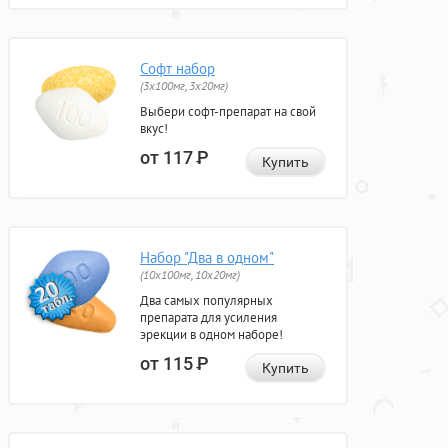
Софт набор
(3x100мг, 3x20мг)
Выбери софт-препарат на свой
вкус!
от 117
Р
Купить
Набор "Два в одном"
(10x100мг, 10x20мг)
Два самых популярных
препарата для усиления
эрекции в одном наборе!
от 115
Р
Купить