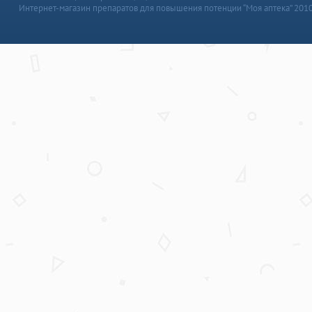
Интернет-магазин препаратов для повышения потенции “Моя аптека” 201