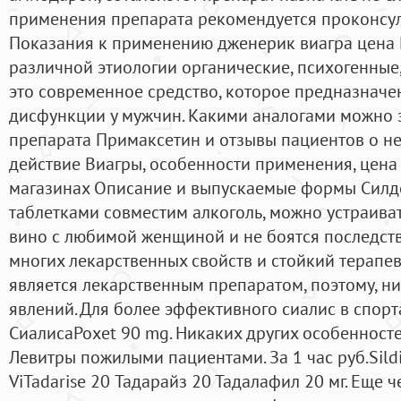
применения препарата рекомендуется проконсул
Показания к применению дженерик виагра цена
различной этиологии органические, психогенные, 
это современное средство, которое предназначе
дисфункции у мужчин. Какими аналогами можно 
препарата Примаксетин и отзывы пациентов о н
действие Виагры, особенности применения, цена 
магазинах Описание и выпускаемые формы Силде
таблетками совместим алкоголь, можно устраиват
вино с любимой женщиной и не боятся последств
многих лекарственных свойств и стойкий терапе
является лекарственным препаратом, поэтому, н
явлений. Для более эффективного сиалис в спорт
СиалисаPoxet 90 mg. Никаких других особенност
Левитры пожилыми пациентами. За 1 час руб.Sildig
ViTadarise 20 Тадарайз 20 Тадалафил 20 мг. Еще 