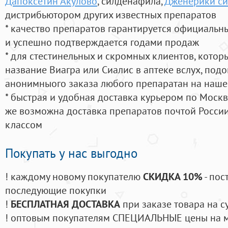
Дапоксетин Акулово
, силденафила
,
Дженерики си
дистрибьютором других известных препаратов
* качество препаратов гарантируется официаль
и успешно подтверждается годами продаж
* для стестинельных и скромных клиентов, кото
название Виагра или Сиалис в аптеке вслух, под
анонимныого заказа любого препаратан на наше
* быстрая и удобная доставка курьером по Москве
же возможна доставка препаратов почтой России
классом
Покупать у нас выгодно
! каждому новому покупателю
СКИДКА 10%
- пос
последующие покупки
!
БЕСПЛАТНАЯ ДОСТАВКА
при заказе товара на с
! оптовым покупателям СПЕЦИАЛЬНЫЕ цены на 