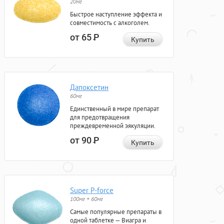
20мг
Быстрое наступление эффекта и
совместимость с алкоголем.
от 65
Р
Купить
Дапоксетин
60мг
Единственный в мире препарат
для предотвращения
преждевременной эякуляции.
от 90
Р
Купить
Super P-force
100мг + 60мг
Самые популярные препараты в
одной таблетке — Виагра и