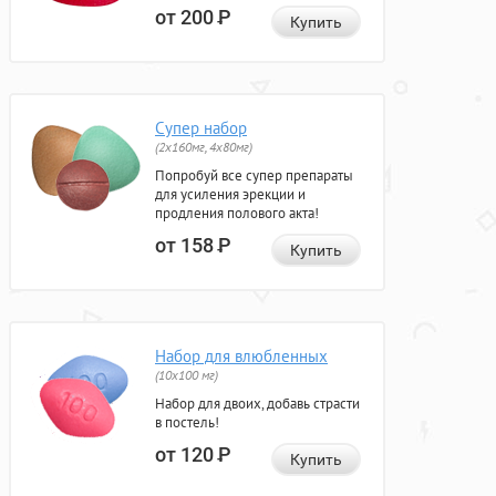
от 200
Р
Купить
Супер набор
(2х160мг, 4х80мг)
Попробуй все супер препараты
для усиления эрекции и
продления полового акта!
от 158
Р
Купить
Набор для влюбленных
(10х100 мг)
Набор для двоих, добавь страсти
в постель!
от 120
Р
Купить