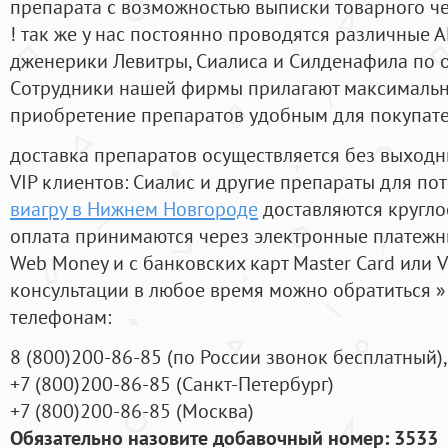
препарата с возможностью выписки товарного ч
! так же у нас постоянно проводятся различные
дженерики Левитры, Сиалиса и Силденафила по 
Cотрудники нашей фирмы прилагают максимальны
приобретение препаратов удобным для покупат
доставка препаратов осуществляется без выходн
VIP клиентов: Сиалис и другие препараты для пот
виагру в Нижнем Новгороде
доставляются кругло
оплата принимаются через электронные платежн
Web Money и с банковских карт Master Card или V
консультации в любое время можно обратиться
телефонам:
8
(800
)200-86-85
(
по России звонок бесплатный),
+7
(800
)200-86-85
(
Санкт-Петербург)
+7
(800
)200-86-85
(
Москва)
Обязательно назовите добавочный номер: 3533