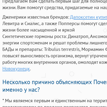
Предлагаем Вам сделать первый шаг для полноц
жизни. Вам помогут средства, придагаемые на на
Дженерики известных брендов:
Дапоксетин купит
Левитра и Сиалис, а также Попперсы помогут сд
жизни более насыщенной и яркой
Синтетические гормоны роста
: Динатроп, Ансомо
энергии спортсменам и решат проблемы лишнего
БАДы и препараты:
Tribulus terrestris, Мориамин
повысят выносливость организма, вернут утрачен
работу многих внутренних органов, омолодят кожу
Новокузнецк
.
Несколько причино объясняющих Поче
именно у нас?
* Мы являемся первым и единственным на терри
представителем по продаже препаратов дженер