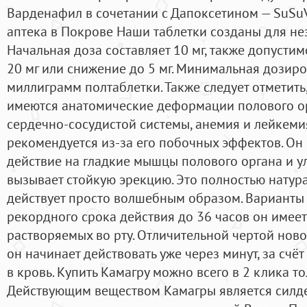
Варденафил в сочетании с Дапоксетином — SuSu
аптека в Покрове Наши таблетки созданы для не
Начальная доза составляет 10 мг, также допусти
20 мг или снижение до 5 мг. Минимальная дозиро
миллиграмм полтаблетки. Также следует отметить
имеются анатомические деформации полового орг
сердечно-сосудистой системы, анемия и лейкемия
рекомендуется из-за его побочных эффектов. Он
действие на гладкие мышцы полового органа и ул
вызывает стойкую эрекцию. Это полностью натур
действует просто волшебным образом. Варианты
рекордного срока действия до 36 часов он имеет
растворяемых во рту. Отличительной чертой новог
он начинает действовать уже через минут, за сч
в кровь. Купить Камагру можно всего в 2 клика т
Действующим веществом Камагры является силде