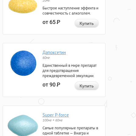
20мг
Быстрое наступление эффекта и
совместимость с алкоголем.
от 65
Р
Купить
Дапоксетин
60мг
Единственный в мире препарат
для предотвращения
преждевременной эякуляции.
от 90
Р
Купить
Super P-force
100мг + 60мг
Самые популярные препараты в
одной таблетке — Виагра и