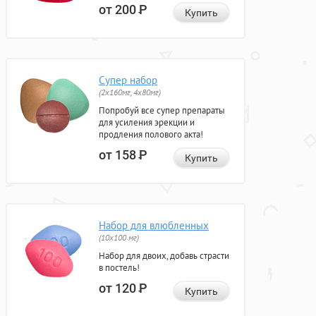
от 200
Р
Купить
Супер набор
(2х160мг, 4х80мг)
Попробуй все супер препараты
для усиления эрекции и
продления полового акта!
от 158
Р
Купить
Набор для влюбленных
(10х100 мг)
Набор для двоих, добавь страсти
в постель!
от 120
Р
Купить