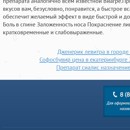
препарата аналогично всем известной Виагре.П
вкусов вам, безусловно, понравится, а быстрое 
обеспечит желаемый эффект в виде быстрой и до
Боль в спине Заложенность носа Покраснение ли
кратковременные и слабовыраженные.
Дженерик левитра в городе 
Софосбувир цена в екатеринбурге 
Препарат сиалис назначени