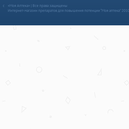
«Моя Аптека» | Все права защищены
Интернет-магазин препаратов для повышения потенции “Моя аптека” 201