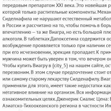
передовым препаратом XXI века. Это новейшая ра
которой только растительные компоненты. Механ
Сиделнафила не нарушают естественный метабол
в России и рассчитано на то, чтобы помочь в бор
впечатлению — та же Виагра, но есть большой пл
алкоголя. В таблетках Дапоксетина содержится о
возбуждение проявляется только при наличии се
при его исчезновении, эрекция пропадает. К приме
мужчина может быть уверен в том, что вечером он
Чтобы купить Виагру в {city_5} на нашем сайте, ос
перезвоним. В этом случае предпочтение стоит 
или самому старому лекарству Силденафилу. Виа
применяли для этого, имеет такие недостатки ка
негативное влияние на организм. Вся информаци
ознакомительных целях. Дженерик Сиалис Цена: 
Азиатско-Тихоокеанского региона в частности И