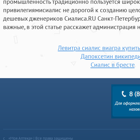
промышленность традиционно пользуется широ
привилегиямисиалис не дорогой к созданию цел
дешевых дженериков Сиалиса.RU Санкт-Петербург.
важные, в этой статье расскажет администрация 
Левитра сиалис виагра купит
Дапоксетин википед
Сиалис в бресте
«Моя Аптека» | Все права защищены