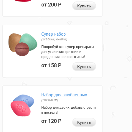
от 200
Р
Купить
Супер набор
(2х160мг, 4х80мг)
Попробуй все супер препараты
для усиления эрекции и
продления полового акта!
от 158
Р
Купить
Набор для влюбленных
(10х100 мг)
Набор для двоих, добавь страсти
в постель!
от 120
Р
Купить