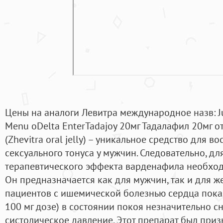
Цены на аналоги Левитра международное назв: Ju
Menu oDelta EnterTadajoy 20мг Тадалафил 20мг от
(Zhevitra oral jelly) – уникальное средство для 
сексуального тонуса у мужчин. Следовательно, д
терапевтического эффекта варденафила необход
Он предназначается как для мужчин, так и для 
пациентов с ишемической болезнью сердца показ
100 мг дозе) в состоянии покоя незначительно с
систолическое давление. Этот препарат был при