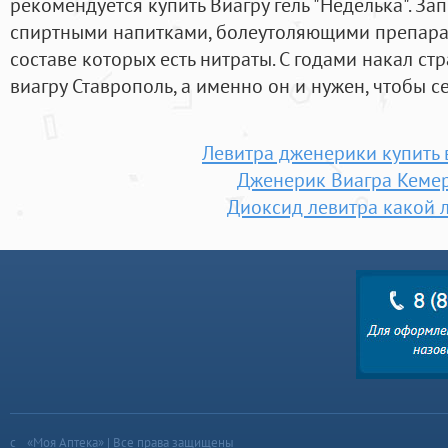
рекомендуется купить Виагру гель "Неделька". З
спиртными напитками, болеутоляющими препарат
составе которых есть нитраты. С годами накал ст
виагру Ставрополь, а именно он и нужен, чтобы с
Левитра дженерики купить 
Дженерик Виагра Кеме
Диоксид левитра какой 
«Моя Аптека» | Все права защищены