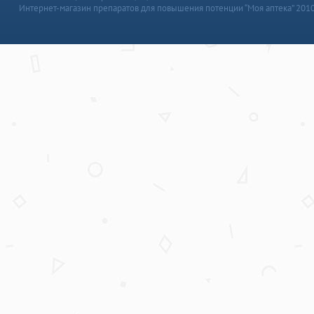
Интернет-магазин препаратов для повышения потенции “Моя аптека” 201