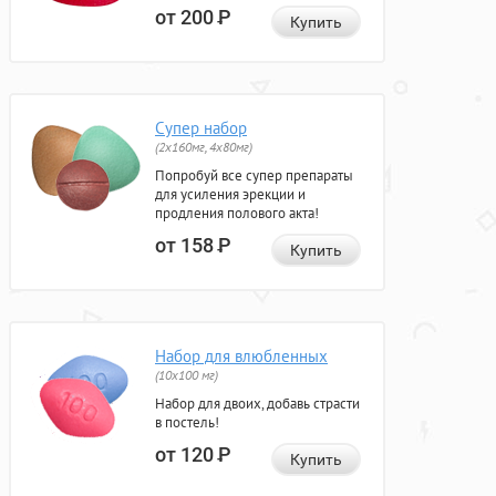
от 200
Р
Купить
Супер набор
(2х160мг, 4х80мг)
Попробуй все супер препараты
для усиления эрекции и
продления полового акта!
от 158
Р
Купить
Набор для влюбленных
(10х100 мг)
Набор для двоих, добавь страсти
в постель!
от 120
Р
Купить