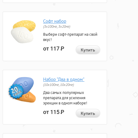
Софт набор
(3x100мг, 3x20мг)
Выбери софт-препарат на свой
вкус!
от 117
Р
Купить
Набор "Два в одном"
(10x100мг, 10x20мг)
Два самых популярных
препарата для усиления
эрекции в одном наборе!
от 115
Р
Купить