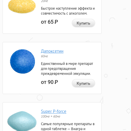
20мг
Быстрое наступление эффекта и
совместимость с алкоголем.
от 65
Р
Купить
Дапоксетин
60мг
Единственный в мире препарат
для предотвращения
преждевременной эякуляции.
от 90
Р
Купить
Super P-force
100мг + 60мг
Самые популярные препараты в
одной таблетке — Виагра и