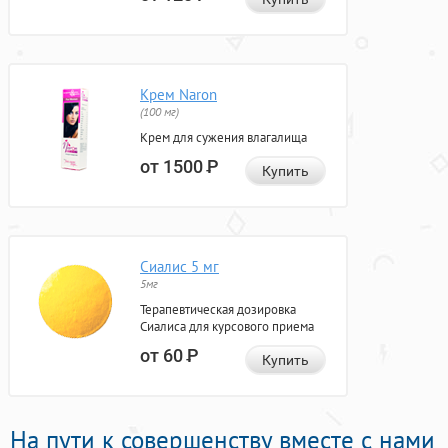
Крем Naron
(100 мг)
Крем для сужения влагалища
от 1500
Р
Купить
Сиалис 5 мг
5мг
Терапевтическая дозировка
Сиалиса для курсового приема
от 60
Р
Купить
На пути к совершенству вместе с нами