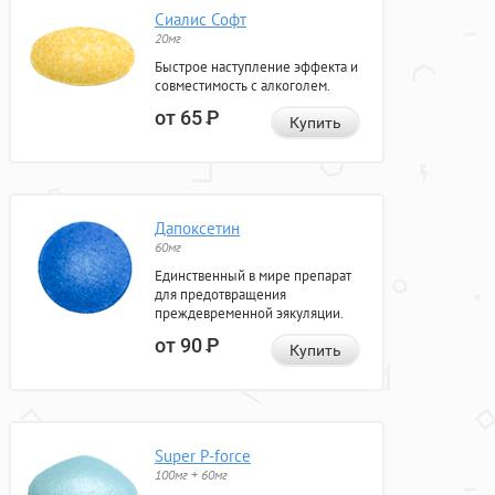
Сиалис Софт
20мг
Быстрое наступление эффекта и
совместимость с алкоголем.
от 65
Р
Купить
Дапоксетин
60мг
Единственный в мире препарат
для предотвращения
преждевременной эякуляции.
от 90
Р
Купить
Super P-force
100мг + 60мг