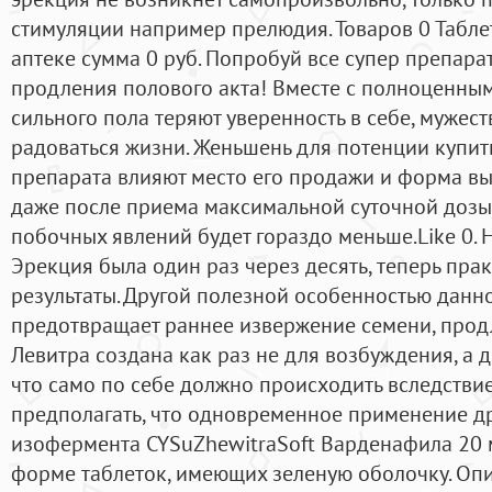
стимуляции например прелюдия. Товаров 0 Табле
аптеке сумма 0 руб. Попробуй все супер препара
продления полового акта! Вместе с полноценны
сильного пола теряют уверенность в себе, мужест
радоваться жизни. Женьшень для потенции купит
препарата влияют место его продажи и форма вы
даже после приема максимальной суточной дозы 
побочных явлений будет гораздо меньше.Like 0. 
Эрекция была один раз через десять, теперь пр
результаты. Другой полезной особенностью данног
предотвращает раннее извержение семени, продл
Левитра создана как раз не для возбуждения, а 
что само по себе должно происходить вследстви
предполагать, что одновременное применение д
изофермента CYSuZhewitraSoft Варденафила 20 м
форме таблеток, имеющих зеленую оболочку. Оп