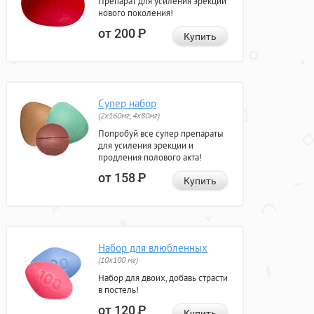
Препарат для усиления эрекции
нового поколения!
от 200
Р
Купить
Супер набор
(2х160мг, 4х80мг)
Попробуй все супер препараты
для усиления эрекции и
продления полового акта!
от 158
Р
Купить
Набор для влюбленных
(10х100 мг)
Набор для двоих, добавь страсти
в постель!
от 120
Р
Купить