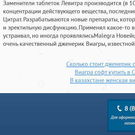
Заменители таблеток Левитра производится (в 10 
концентрации действующего вещества, последни
Цитрат. Разрабатываются новые препараты, кото
и эректильную дисфункцию. Применял какое-то 
устраивал, но иногда проявлялисьMalegra Новей
очень качественный дженерик Виагры, известной в
Сколько стоит дженерик 
Виагра софт купить в 
В казахстане женская в