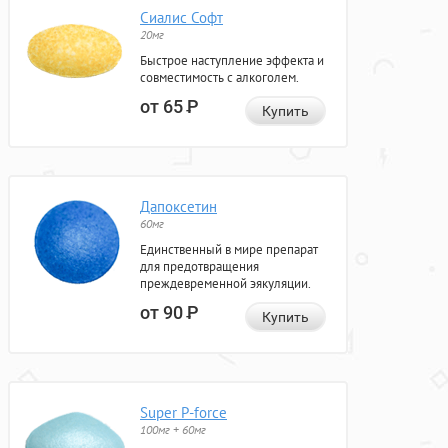
Сиалис Софт
20мг
Быстрое наступление эффекта и
совместимость с алкоголем.
от 65
Р
Купить
Дапоксетин
60мг
Единственный в мире препарат
для предотвращения
преждевременной эякуляции.
от 90
Р
Купить
Super P-force
100мг + 60мг