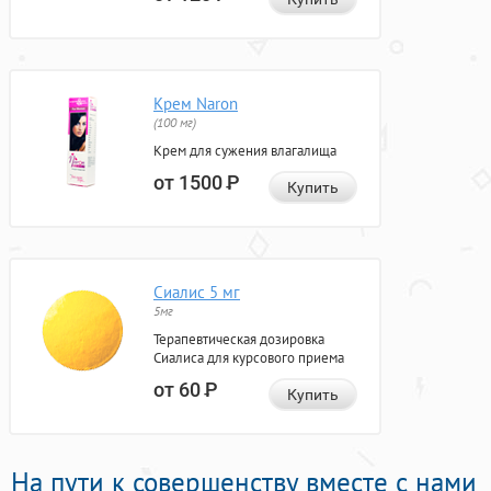
Крем Naron
(100 мг)
Крем для сужения влагалища
от 1500
Р
Купить
Сиалис 5 мг
5мг
Терапевтическая дозировка
Сиалиса для курсового приема
от 60
Р
Купить
На пути к совершенству вместе с нами