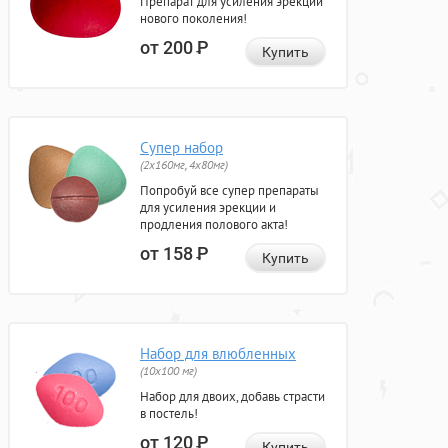
Препарат для усиления эрекции
нового поколения!
от 200
Р
Купить
Супер набор
(2х160мг, 4х80мг)
Попробуй все супер препараты
для усиления эрекции и
продления полового акта!
от 158
Р
Купить
Набор для влюбленных
(10х100 мг)
Набор для двоих, добавь страсти
в постель!
от 120
Р
Купить