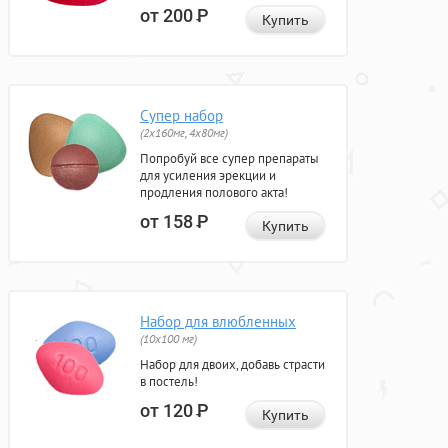
от 200
Р
Купить
Супер набор
(2х160мг, 4х80мг)
Попробуй все супер препараты
для усиления эрекции и
продления полового акта!
от 158
Р
Купить
Набор для влюбленных
(10х100 мг)
Набор для двоих, добавь страсти
в постель!
от 120
Р
Купить