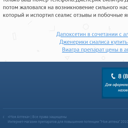
потом жаловался на возникновение сильного на
который и испортил сеалис отзывы и побочные я
Дапоксетин в сочетании с а
Дженерики сиалиса купить
Виагра препарат цены в а
«Моя Аптека» | Все права защищены
Интернет-магазин препаратов для повышения потенции “Моя аптека” 201