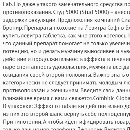
Lab. Но даже у такого замечательного средства 
противопоказания. Студ 5000 (Stud 5000) – анес
задержки эякуляции. Предложения компаний Сиа
Бронир. Препараты похожие на Левитра Софт в Б
купить левитра таблетка, как мне этого хотелось.
что данный препарат помогает не только увеличи
потенцию, но и делать мужчину выносливее и чув
действие и продолжительность эффекта в течение
паре спонтанность удовольствия, мужчина всегда 
ожидания своей второй половины. Важно знать о 
категорически не следует принимать молодым люд
противопоказан и женщинам. Введите свои данн
ближайшее время с вами свяжется.Combitic Globa
В упаковке: Эффект от таблетки действительно д
из них это второй шанс вернуть себе полноценн
При гипотонии. А чтобы идентифицировать товар,
только ваш номер телефона. Дженерик Вилитра Д