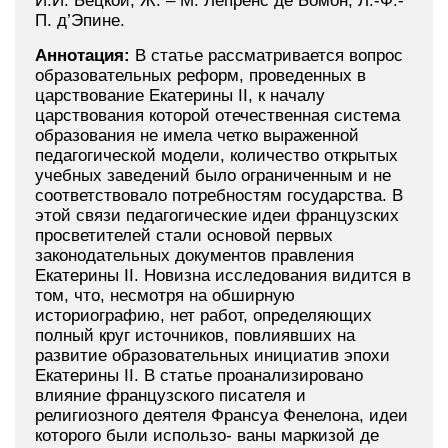
И.И. Бецкой, Ж. – М. Лепренс де Бомон, Л.-Ф.-
П. д’Эпине.
Аннотация:
В статье рассматривается вопрос
образовательных реформ, проведенных в
царствование Екатерины II, к началу
царствования которой отечественная система
образования не имела четко выраженной
педагогической модели, количество открытых
учебных заведений было ограниченным и не
соответствовало потребностям государства. В
этой связи педагогические идеи французских
просветителей стали основой первых
законодательных документов правления
Екатерины II. Новизна исследования видится в
том, что, несмотря на обширную
историографию, нет работ, определяющих
полный круг источников, повлиявших на
развитие образовательных инициатив эпохи
Екатерины II. В статье проанализировано
влияние французского писателя и
религиозного деятеля Франсуа Фенелона, идеи
которого были использо- ваны маркизой де